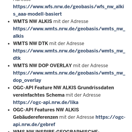
https://www.wfs.nrw.de/geobasis/wfs_nw_alki
s_aaa-modell-basiert
WMTS NW ALKIS
mit der Adresse
https://www.wmts.nrw.de/geobasis/wmts_nw_
alkis
WMTS NW DTK
mit der Adresse
https://www.wmts.nrw.de/geobasis/wmts_nw_
dtk
WMTS NW DOP OVERLAY
mit der Adresse
https://www.wmts.nrw.de/geobasis/wmts_nw_
dop_overlay
OGC-API Feature NW ALKIS Grundrissdaten
vereinfachtes Schema
mit der Adresse
https://ogc-api.nrw.de/lika
OGC-API Features NW ALKIS
Gebäudereferenzen
mit der Adresse
https://ogc-
api.nrw.de/gebref
WMS NW INSPIRE-GEOGRAPHISCHE-