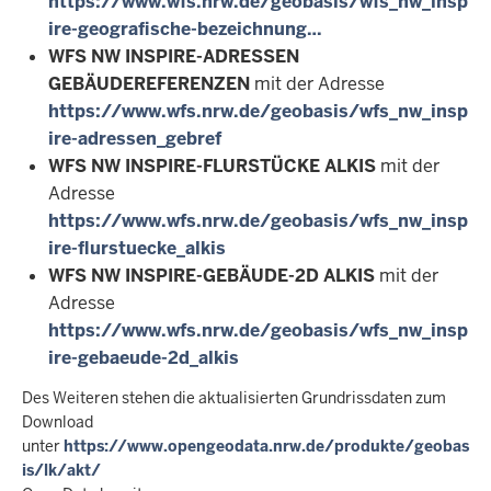
https://www.wfs.nrw.de/geobasis/wfs_nw_insp
ire-geografische-bezeichnung…
WFS NW INSPIRE-ADRESSEN
GEBÄUDEREFERENZEN
mit der Adresse
https://www.wfs.nrw.de/geobasis/wfs_nw_insp
ire-adressen_gebref
WFS NW INSPIRE-FLURSTÜCKE ALKIS
mit der
Adresse
https://www.wfs.nrw.de/geobasis/wfs_nw_insp
ire-flurstuecke_alkis
WFS NW INSPIRE-GEBÄUDE-2D ALKIS
mit der
Adresse
https://www.wfs.nrw.de/geobasis/wfs_nw_insp
ire-gebaeude-2d_alkis
Des Weiteren stehen die aktualisierten Grundrissdaten zum
Download
unter
https://www.opengeodata.nrw.de/produkte/geobas
is/lk/akt/