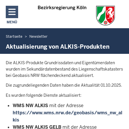
Direkt zum Inhalt
MENÜ
NAVIGATION AKTIVIEREN/DEAKTIVIEREN: HAUPTMENÜ
Startseite
Newsletter
Sie
befinden
Aktualisierung von ALKIS-Produkten
sich
hier
Die ALKIS-Produkte Grundrissdaten und Eigentümerdaten
wurden im Sekundärdatenbestand des Liegenschaftskatasters
bei Geobasis NRW flächendeckend aktualisiert.
Die zugrundeliegenden Daten haben die Aktualität 01.10.2025.
Es wurden folgende Dienste aktualisiert:
WMS NW ALKIS
mit der Adresse
https://www.wms.nrw.de/geobasis/wms_nw_al
kis
WMS NW ALKIS GELB
mit der Adresse