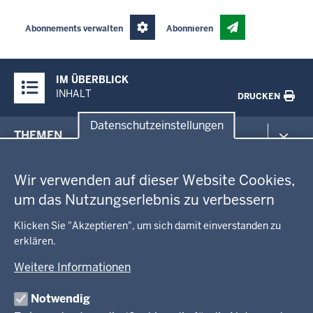
Abonnements verwalten
Abonnieren
Überblick:
IM ÜBERBLICK
Inhalte
INHALT
DRUCKEN
Datenschutzeinstellungen
Menü
THEMEN
in
Datenschutzeinstellungen
der
Arbeitsschutz
GEOBASIS NRW
Fußzeile
Wir verwenden auf dieser Website Cookies,
Gesundheit und Soziales
um das Nutzungserlebnis zu verbessern
Kommunales, Planung, Bauen und Verkehr
Ausbildung und Karriere
BEHÖRDE UND GREMIEN
Ordnung und Sicherheit
Geodaten-Anwendungen
Klicken Sie "Akzeptieren", um sich damit einverstanden zu
Schule und Bildung
Neues
erklären.
Amtsblatt
KARRIERE UND VORMERKSTELLE
Umwelt und Natur
Open Data
Behördenleitung
Weitere Informationen
Wirtschaft und Kultur
Produkte und Dienste
Gremien
Ausbildung und duales Studium
PRESSE
TIM-online
Notwendig
Leitbild
Stellenangebote
Webdienste