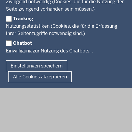
Zwingend notwendig (Cookies, die für die Nutzung der
Personalvertretung
Stellenangebote Schule
Mediathek
Seite zwingend vorhanden sein müssen.)
VERFAHREN UND BEKANNTMACHUNGEN
Regierungsbezirk
Praktikum
Newsletter
Reisekostenstelle
Referendariate
Tracking
Pressekontakt
Bekanntmachungen
Veranstaltungen
Bewerbung
Nutzungsstatistiken (Cookies, die für die Erfassung
Pressemitteilungen
Legionellen
Facebook
Instagram
LinkedIn
Vormerkstelle NRW
Ihrer Seitenzugriffe notwendig sind.)
Publikationen
Luftreinhaltepläne
Chatbot
Verfahrensübersichten
© 2026 Bezirksregierung Köln
Einwilligung zur Nutzung des Chatbots...
Überwachung umweltrelevanter Anlagen
Fußzeile
Impressum
Datenschutzhinweise
Barrierefreiheit
Organisationsplan
Lizenzbedingungen Geobasis NRW
Einstellungen speichern
Dokumente und Ressourcen
Kontakt
Kurzlink zu dieser Seite
Alle Cookies akzeptieren