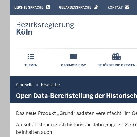
BARRIEREARME
SPRACHEN
LEICHTE SPRACHE
GEBÄRDENSPRACHE
KONTAKT
Bezirksregierung
Köln
Hauptmenü
THEMEN
GEOBASIS NRW
BEHÖRDE UND GREMIEN
Startseite
Newsletter
Sie
befinden
Open Data-Bereitstellung der Historisc
sich
hier
Das neue Produkt „Grundrissdaten vereinfacht“ im G
Ab sofort stehen auch historische Jahrgänge ab 2016 
beinhalten auch