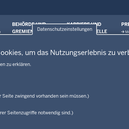
BEHÖRDE UND
KARRIERE UND
PR
Datenschutzeinstellungen
GREMIEN
VORMERKSTELLE
e
M
Ausbildung und duales
en
Amtsblatt
Ne
Studium
Behördenleitung
Pr
Cookies, um das Nutzungserlebnis zu ver
Stellenangebote
Gremien
Pr
Stellenangebote Schule
Leitbild
Pu
en zu erklären.
Praktikum
Personalvertretung
Referendariate
Regierungsbezirk
Bewerbung
Reisekostenstelle
Vormerkstelle NRW
Veranstaltungen
r Seite zwingend vorhanden sein müssen.)
rer Seitenzugriffe notwendig sind.)
Fußzeile
Impressum
Datenschutzhinwei