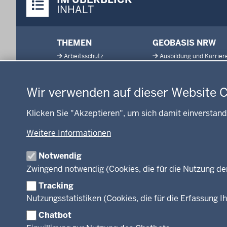
Inhalte
INHALT
Menü
THEMEN
GEOBASIS NRW
in
Arbeitsschutz
Ausbildung und Karrier
der
Datenschutzeinstellungen
Gesundheit und Soziales
Geodaten-Anwendung
Fußzeile
Kommunales, Planung,
Neues
Wir verwenden auf dieser Website 
Bauen und Verkehr
Open Data
Ordnung und Sicherheit
Produkte und Dienste
Klicken Sie "Akzeptieren", um sich damit einverstand
Schule und Bildung
TIM-online
Umwelt und Natur
Weitere Informationen
Webdienste
Wirtschaft und Kultur
Notwendig
Zwingend notwendig (Cookies, die für die Nutzung de
Tracking
Facebook
Instagram
LinkedIn
Nutzungsstatistiken (Cookies, die für die Erfassung Ih
Chatbot
© 2026 Bezirksregierung Köln