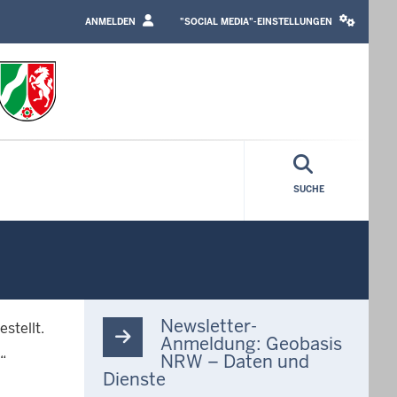
LOGIN
SOCIAL
/
MEDIA
ANMELDEN
"SOCIAL MEDIA"-EINSTELLUNGEN
PROFILE
SETTINGS
LINK
BLOCK
SUCHE
Newsletter-
stellt.
Anmeldung: Geobasis
NRW – Daten und
“
Dienste