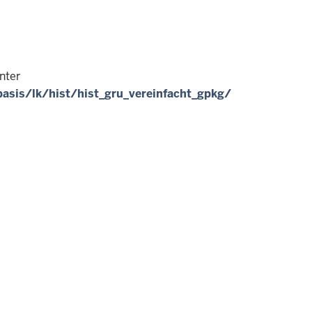
nter
sis/lk/hist/hist_gru_vereinfacht_gpkg/