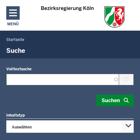
Direkt zum Inhalt
MENÜ
NAVIGATION AKTIVIEREN/DEAKTIVIEREN: HAUPTMENÜ
Startseite
Sie
befinden
Suche
sich
hier
Volltextsuche
Suchen
Inhaltstyp
Auswählen