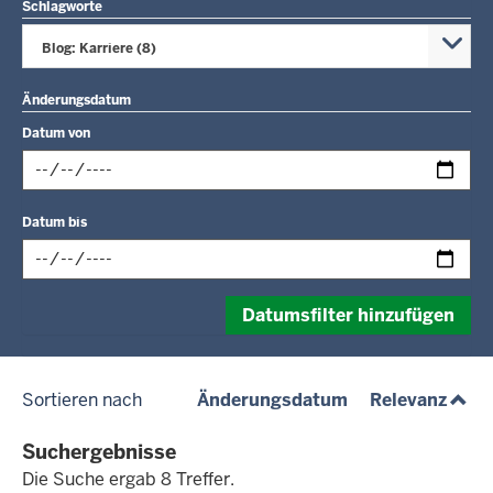
Schlagworte
Blog: Karriere (8)
Änderungsdatum
Datum von
Datum
Datum bis
im
folgenden
Format
Datum
eingeben:
Datumsfilter hinzufügen
im
tt.mm.jjjj
folgenden
Format
(absteigend)
(aufs
Sortieren nach
Änderungsdatum
Relevanz
eingeben:
tt.mm.jjjj
Suchergebnisse
Die Suche ergab 8 Treffer.