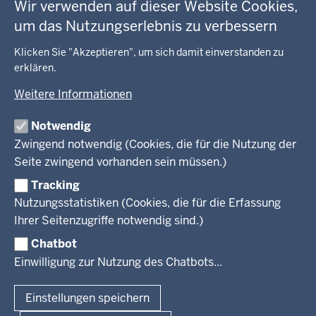
GEOBASIS NRW
Fußzeile
Wir verwenden auf dieser Website Cookies,
Gesundheit und Soziales
um das Nutzungserlebnis zu verbessern
Kommunales, Planung, Bauen und Verkehr
Ausbildung und Karriere
BEHÖRDE UND GREMIEN
Ordnung und Sicherheit
Geodaten-Anwendungen
Klicken Sie "Akzeptieren", um sich damit einverstanden zu
Schule und Bildung
Neues
erklären.
Amtsblatt
KARRIERE UND VORMERKSTELLE
Umwelt und Natur
Open Data
Behördenleitung
Weitere Informationen
Wirtschaft und Kultur
Produkte und Dienste
Gremien
Ausbildung und duales Studium
PRESSE
TIM-online
Notwendig
Leitbild
Stellenangebote
Webdienste
Zwingend notwendig (Cookies, die für die Nutzung der
Personalvertretung
Stellenangebote Schule
Mediathek
Seite zwingend vorhanden sein müssen.)
VERFAHREN UND BEKANNTMACHUNGEN
Regierungsbezirk
Praktikum
Newsletter
Reisekostenstelle
Referendariate
Tracking
Pressekontakt
Bekanntmachungen
Veranstaltungen
Bewerbung
Nutzungsstatistiken (Cookies, die für die Erfassung
Pressemitteilungen
Legionellen
Facebook
Instagram
LinkedIn
Vormerkstelle NRW
Ihrer Seitenzugriffe notwendig sind.)
Publikationen
Luftreinhaltepläne
Chatbot
Verfahrensübersichten
© 2026 Bezirksregierung Köln
Einwilligung zur Nutzung des Chatbots...
Überwachung umweltrelevanter Anlagen
Fußzeile
Impressum
Datenschutzhinweise
Barrierefreiheit
Organisationsplan
Lizenzbedingungen Geobasis NRW
Einstellungen speichern
Dokumente und Ressourcen
Kontakt