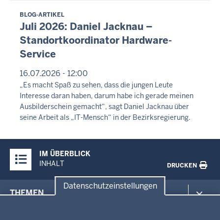
BLOG-ARTIKEL
Juli 2026: Daniel Jacknau –
Standortkoordinator Hardware-
Service
16.07.2026 - 12:00
„Es macht Spaß zu sehen, dass die jungen Leute
Interesse daran haben, darum habe ich gerade meinen
Ausbilderschein gemacht“, sagt Daniel Jacknau über
seine Arbeit als „IT-Mensch“ in der Bezirksregierung.
Überblick:
IM ÜBERBLICK
Inhalte
INHALT
DRUCKEN
Datenschutzeinstellungen
Menü
THEMEN
in
Datenschutzeinstellungen
der
Arbeitsschutz