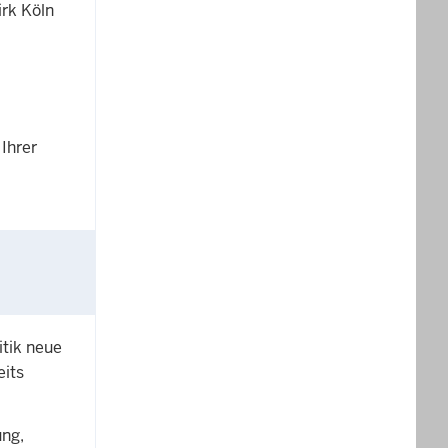
irk Köln
Ihrer
tik neue
eits
ng,