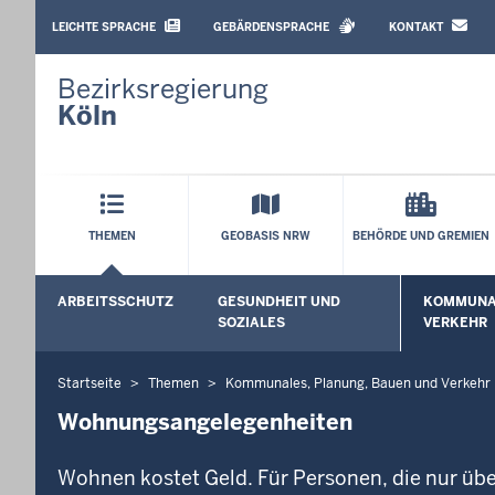
BARRIEREARME
SPRACHEN
LEICHTE SPRACHE
GEBÄRDENSPRACHE
KONTAKT
Bezirksregierung
Köln
Hauptmenü
THEMEN
GEOBASIS NRW
BEHÖRDE UND GREMIEN
Sekundärmenü
ARBEITSSCHUTZ
GESUNDHEIT UND
KOMMUNAL
Untermenü öffnen
Untermenü
SOZIALES
VERKEHR
Startseite
Themen
Kommunales, Planung, Bauen und Verkehr
Sie
befinden
Wohnungsangelegenheiten
sich
hier
Wohnen kostet Geld. Für Personen, die nur über