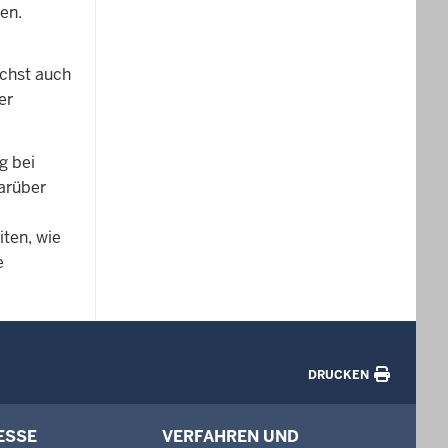
en.
ächst auch
er
g bei
arüber
ten, wie
e
DRUCKEN
ESSE
VERFAHREN UND