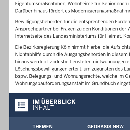
Eigentumsmaßnahmen, Wohnheime für Seniorinnen u
Darüber hinaus fördert es Modernisierungsmaßnahm
Bewilligungsbehörden für die entsprechenden Fördermi
Ansprechpartner bei Fragen zu den Konditionen der 
Internetseite des Landesministeriums für Heimat, K
Die Bezirksregierung Köln nimmt hierbei die Aufsicht
Nichtabhilfe durch die Ausgangsbehörden in diesem 
hinaus werden Landesbedienstetenmietwohnungen ebe
Löschungsbewilligungen erteilt, um zugunsten des L
bspw. Belegungs- und Wohnungsrechte, welche im Ge
Wohnungsbauförderungsanstalt im Grundbuch eingetr
Überblick:
IM ÜBERBLICK
Inhalte
INHALT
Menü
THEMEN
GEOBASIS NRW
in