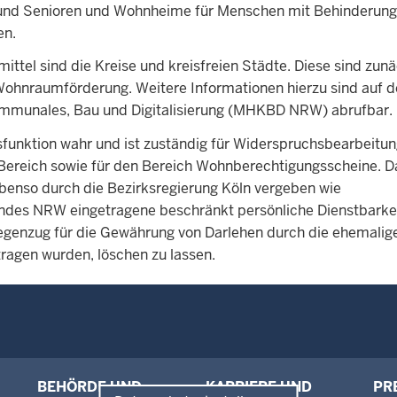
nd Senioren und Wohnheime für Menschen mit Behinderung
en.
ttel sind die Kreise und kreisfreien Städte. Diese sind zun
Wohnraumförderung. Weitere Informationen hierzu sind auf d
ommunales, Bau und Digitalisierung (MHKBD NRW) abrufbar.
sfunktion wahr und ist zuständig für Widerspruchsbearbeitun
Bereich sowie für den Bereich Wohnberechtigungsscheine. D
nso durch die Bezirksregierung Köln vergeben wie
andes NRW eingetragene beschränkt persönliche Dienstbarkei
genzug für die Gewährung von Darlehen durch die ehemalig
agen wurden, löschen zu lassen.
BEHÖRDE UND
KARRIERE UND
PR