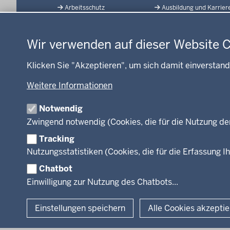
Arbeitsschutz
Ausbildung und Karrier
der
Datenschutzeinstellungen
Gesundheit und Soziales
Geodaten-Anwendung
Fußzeile
Kommunales, Planung,
Neues
Bauen und Verkehr
Wir verwenden auf dieser Website 
Open Data
Ordnung und Sicherheit
Produkte und Dienste
Klicken Sie "Akzeptieren", um sich damit einverstand
Schule und Bildung
TIM-online
Umwelt und Natur
Weitere Informationen
Webdienste
Wirtschaft und Kultur
Notwendig
Zwingend notwendig (Cookies, die für die Nutzung de
Tracking
Facebook
Instagram
LinkedIn
Nutzungsstatistiken (Cookies, die für die Erfassung Ih
Chatbot
© 2026 Bezirksregierung Köln
Einwilligung zur Nutzung des Chatbots...
Einstellungen speichern
Alle Cookies akzepti