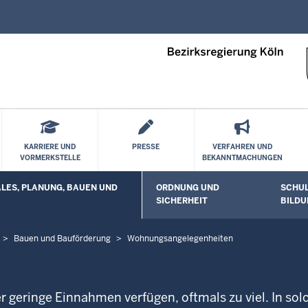
Direkt zum Inhalt
KARRIERE UND
PRESSE
VERFAHREN UND
VORMERKSTELLE
BEKANNTMACHUNGEN
ES, PLANUNG, BAUEN UND
ORDNUNG UND
SCHUL
 öffnen
Untermenü öffnen
Unterm
SICHERHEIT
BILDU
Bauen und Bauförderung
Wohnungsangelegenheiten
 geringe Einnahmen verfügen, oftmals zu viel. In sol