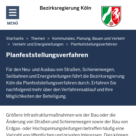
Direkt zum Inhalt
MENÜ
NAVIGATION AKTIVIEREN/DEAKTIVIEREN: HAUPTMENÜ
Startseite
Themen
Kommunales, Planung, Bauen und Verkehr
Sie
Verkehr und Energieleitungen
Planfeststellungsverfahren
befinden
Planfeststellungsverfahren
sich
hier
Für den Neu- und Ausbau von Straßen, Schienenwegen,
Seilbahnen und Energieleitungen führt die Bezirksregierung
Köln die Planfeststellungsverfahren durch. Erfahren Sie
nachfolgend mehr über den Verfahrensablauf und Ihre
Möglichkeiten der Beteiligung.
Größere Infrastrukturmaßnahmen wie der Bau oder die
Änderung von Straßen und Schienenwegen sowie der Bau von
Erdgas- oder Hochspannungsleitungen betreffen häufig eine
Vielzahl von öffentlichen und privaten Interessen. Dies können