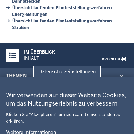
Bahnstrecken
Übersicht laufenden Planfeststellungsverfahren
Energieleitungen
Übersicht laufenden Planfeststellungsverfahren
Straßen
Überblick:
IM ÜBERBLICK
Inhalte
INHALT
DRUCKEN
Datenschutzeinstellungen
Menü
THEMEN
in
Datenschutzeinstellungen
der
Arbeitsschutz
GEOBASIS NRW
Fußzeile
Wir verwenden auf dieser Website Cookies,
Gesundheit und Soziales
um das Nutzungserlebnis zu verbessern
Kommunales, Planung, Bauen und Verkehr
Ausbildung und Karriere
BEHÖRDE UND GREMIEN
Ordnung und Sicherheit
Geodaten-Anwendungen
Klicken Sie "Akzeptieren", um sich damit einverstanden zu
Schule und Bildung
Neues
erklären.
Amtsblatt
KARRIERE UND VORMERKSTELLE
Umwelt und Natur
Open Data
Behördenleitung
Weitere Informationen
Wirtschaft und Kultur