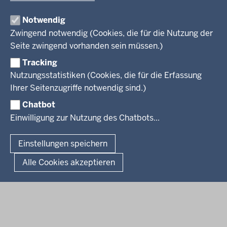
Produkte und Dienste
Gremien
Ausbildung und duales Studium
PRESSE
TIM-online
Notwendig
Leitbild
Stellenangebote
Webdienste
Zwingend notwendig (Cookies, die für die Nutzung der
Personalvertretung
Stellenangebote Schule
Mediathek
Seite zwingend vorhanden sein müssen.)
VERFAHREN UND BEKANNTMACHUNGEN
Regierungsbezirk
Praktikum
Newsletter
Reisekostenstelle
Referendariate
Tracking
Pressekontakt
Bekanntmachungen
Veranstaltungen
Bewerbung
Nutzungsstatistiken (Cookies, die für die Erfassung
Pressemitteilungen
Legionellen
Facebook
Instagram
LinkedIn
Vormerkstelle NRW
Ihrer Seitenzugriffe notwendig sind.)
Publikationen
Luftreinhaltepläne
Chatbot
Verfahrensübersichten
© 2026 Bezirksregierung Köln
Einwilligung zur Nutzung des Chatbots...
Überwachung umweltrelevanter Anlagen
Fußzeile
Impressum
Datenschutzhinweise
Barrierefreiheit
Organisationsplan
Lizenzbedingungen Geobasis NRW
Einstellungen speichern
Dokumente und Ressourcen
Kontakt
Kurzlink zu dieser Seite
Alle Cookies akzeptieren