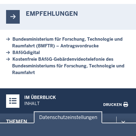
EMPFEHLUNGEN
Bundesministerium für Forschung, Technologie und
Raumfahrt (BMFTR) – Antragsvordrucke
BAföGdigital
Kostenfreie BAföG-Gebärdenvideotelefonie des
Bundesministeriums für Forschung, Technologie und
Raumfahrt
Überblick:
IM ÜBERBLICK
Inhalte
INHALT
DRUCKEN
Datenschutzeinstellungen
Menü
THEMEN
in
Datenschutzeinstellungen
der
Arbeitsschutz