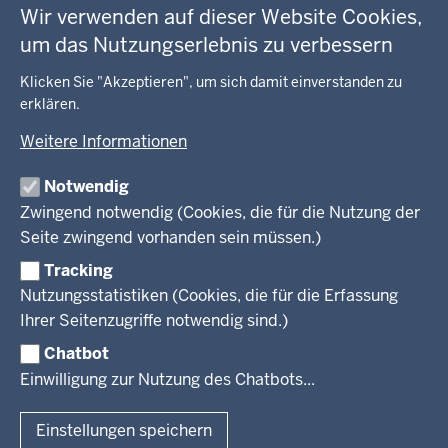
GEOBASIS NRW
Fußzeile
Wir verwenden auf dieser Website Cookies,
Gesundheit und Soziales
um das Nutzungserlebnis zu verbessern
Kommunales, Planung, Bauen und Verkehr
Ausbildung und Karriere
BEHÖRDE UND GREMIEN
Ordnung und Sicherheit
Geodaten-Anwendungen
Klicken Sie "Akzeptieren", um sich damit einverstanden zu
Schule und Bildung
Neues
erklären.
Amtsblatt
KARRIERE UND VORMERKSTELLE
Umwelt und Natur
Open Data
Behördenleitung
Weitere Informationen
Wirtschaft und Kultur
Produkte und Dienste
Gremien
Ausbildung und duales Studium
PRESSE
TIM-online
Notwendig
Leitbild
Stellenangebote
Webdienste
Zwingend notwendig (Cookies, die für die Nutzung der
Personalvertretung
Stellenangebote Schule
Mediathek
Seite zwingend vorhanden sein müssen.)
VERFAHREN UND BEKANNTMACHUNGEN
Regierungsbezirk
Praktikum
Newsletter
Reisekostenstelle
Referendariate
Tracking
Pressekontakt
Bekanntmachungen
Veranstaltungen
Bewerbung
Nutzungsstatistiken (Cookies, die für die Erfassung
Pressemitteilungen
Legionellen
Facebook
Instagram
LinkedIn
Vormerkstelle NRW
Ihrer Seitenzugriffe notwendig sind.)
Publikationen
Luftreinhaltepläne
Chatbot
Verfahrensübersichten
© 2026 Bezirksregierung Köln
Einwilligung zur Nutzung des Chatbots...
Überwachung umweltrelevanter Anlagen
Fußzeile
Impressum
Datenschutzhinweise
Barrierefreiheit
Organisationsplan
Lizenzbedingungen Geobasis NRW
Einstellungen speichern
Dokumente und Ressourcen
Kontakt
Kurzlink zu dieser Seite