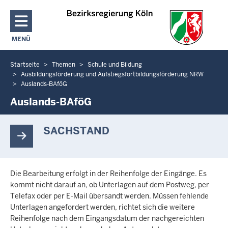
Direkt zum Inhalt
MENÜ
NAVIGATION AKTIVIEREN/DEAKTIVIEREN: HAUPTMENÜ
Startseite
Themen
Schule und Bildung
Sie
Ausbildungsförderung und Aufstiegsfortbildungsförderung NRW
befinden
Auslands-BAföG
sich
Auslands-BAföG
hier
SACHSTAND
Die Bearbeitung erfolgt in der Reihenfolge der Eingänge. Es
kommt nicht darauf an, ob Unterlagen auf dem Postweg, per
Telefax oder per E-Mail übersandt werden. Müssen fehlende
Unterlagen angefordert werden, richtet sich die weitere
Reihenfolge nach dem Eingangsdatum der nachgereichten