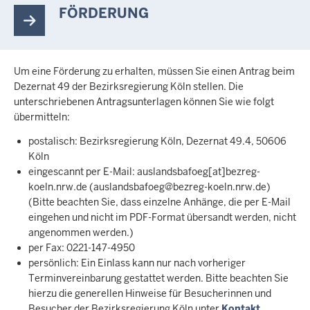
FÖRDERUNG
Um eine Förderung zu erhalten, müssen Sie einen Antrag beim
Dezernat 49 der Bezirksregierung Köln stellen. Die
unterschriebenen Antragsunterlagen können Sie wie folgt
übermitteln:
postalisch: Bezirksregierung Köln, Dezernat 49.4, 50606
Köln
eingescannt per E-Mail:
auslandsbafoeg
[at]
bezreg-
koeln
.
nrw
.
de
(auslandsbafoeg@bezreg-koeln
.
nrw
.
de)
(Bitte beachten Sie, dass einzelne Anhänge, die per E-Mail
eingehen und nicht im PDF-Format übersandt werden, nicht
angenommen werden.)
per Fax: 0221-147-4950
persönlich: Ein Einlass kann nur nach vorheriger
Terminvereinbarung gestattet werden. Bitte beachten Sie
hierzu die generellen Hinweise für Besucherinnen und
Besucher der Bezirksregierung Köln unter
Kontakt
.