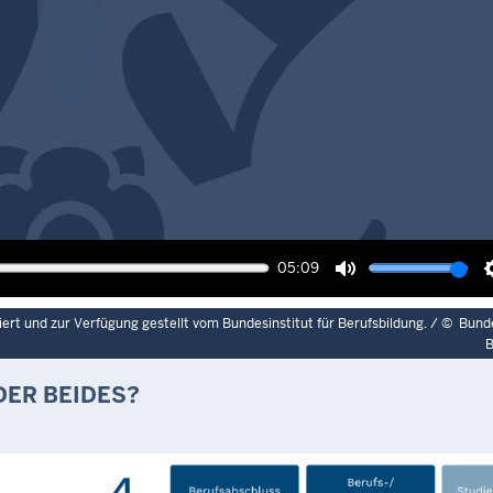
Wiedergabe
05:09
Ton
stummschalten
ert und zur Verfügung gestellt vom Bundesinstitut für Berufsbildung. /
©
Bunde
B
ER BEIDES?