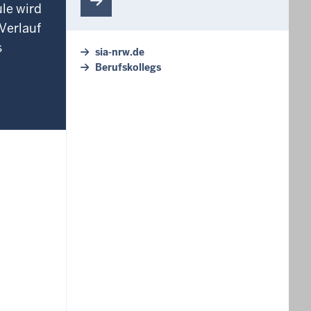
le wird
Verlauf
s
sia-nrw.de
Berufskollegs