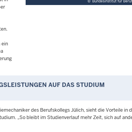
©
Bundesinstitut für Beru
ber
ten.
 ein
ea
ierung
SLEISTUNGEN AUF DAS STUDIUM
mechaniker des Berufskollegs Jülich, sieht die Vorteile in 
dium. „So bleibt im Studienverlauf mehr Zeit, sich auf ande