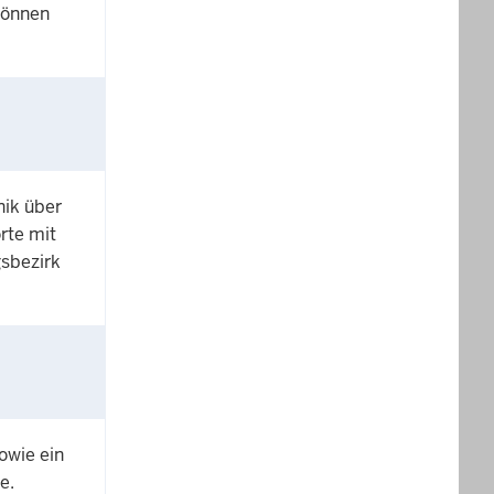
können
nik über
rte mit
sbezirk
owie ein
e.