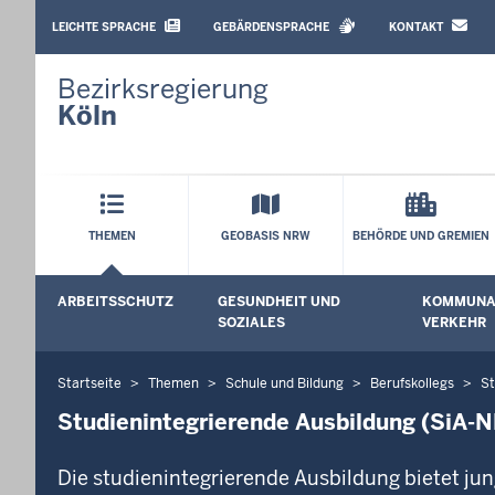
BARRIEREARME
SPRACHEN
LEICHTE SPRACHE
GEBÄRDENSPRACHE
KONTAKT
Bezirksregierung
Köln
Hauptmenü
THEMEN
GEOBASIS NRW
BEHÖRDE UND GREMIEN
Sekundärmenü
ARBEITSSCHUTZ
GESUNDHEIT UND
KOMMUNAL
Untermenü öffnen
Untermenü
SOZIALES
VERKEHR
Startseite
Themen
Schule und Bildung
Berufskollegs
St
Sie
befinden
Studienintegrierende Ausbildung (SiA-
sich
hier
Die studienintegrierende Ausbildung bietet ju