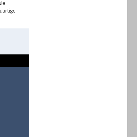
ule
uartige