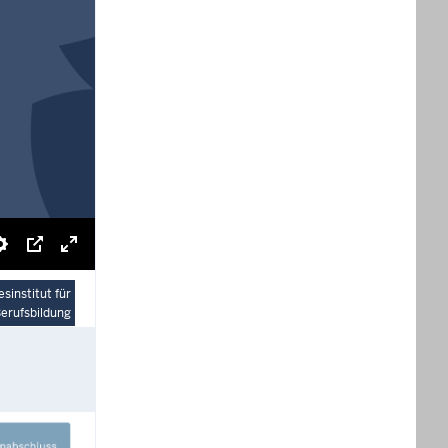
Einstellungen
Bild-
Vollbildmodus
in-
aktivieren
sinstitut für
erufsbildung
Bild