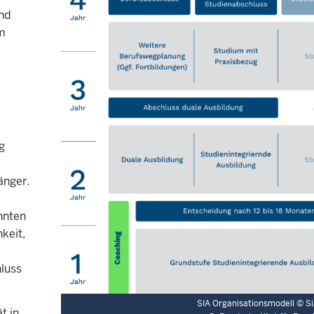
und
im
g
änger.
nnten
keit,
luss
SIA Organisationsmodell © S
t in