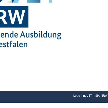
Logo InnoVET – SIA-NRW