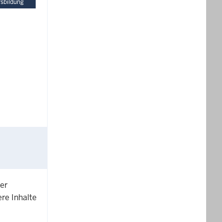
fsbildung
der
re Inhalte