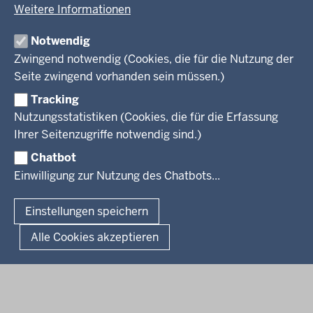
Behördenleitung
Weitere Informationen
Wirtschaft und Kultur
Produkte und Dienste
Gremien
Ausbildung und duales Studium
PRESSE
TIM-online
Notwendig
Leitbild
Stellenangebote
Webdienste
Zwingend notwendig (Cookies, die für die Nutzung der
Personalvertretung
Stellenangebote Schule
Mediathek
Seite zwingend vorhanden sein müssen.)
VERFAHREN UND BEKANNTMACHUNGEN
Regierungsbezirk
Praktikum
Newsletter
Reisekostenstelle
Referendariate
Tracking
Pressekontakt
Bekanntmachungen
Veranstaltungen
Bewerbung
Nutzungsstatistiken (Cookies, die für die Erfassung
Pressemitteilungen
Legionellen
Facebook
Instagram
LinkedIn
Vormerkstelle NRW
Ihrer Seitenzugriffe notwendig sind.)
Publikationen
Luftreinhaltepläne
Chatbot
Verfahrensübersichten
© 2026 Bezirksregierung Köln
Einwilligung zur Nutzung des Chatbots...
Überwachung umweltrelevanter Anlagen
Fußzeile
Impressum
Datenschutzhinweise
Barrierefreiheit
Organisationsplan
Lizenzbedingungen Geobasis NRW
Einstellungen speichern
Dokumente und Ressourcen
Kontakt
Kurzlink zu dieser Seite
Alle Cookies akzeptieren