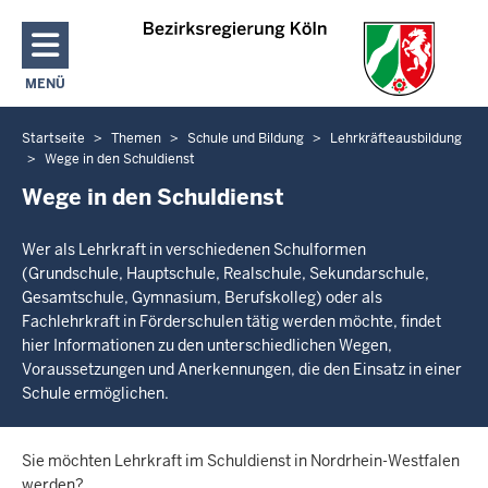
Direkt zum Inhalt
MENÜ
NAVIGATION AKTIVIEREN/DEAKTIVIEREN: HAUPTMENÜ
Startseite
Themen
Schule und Bildung
Lehrkräfteausbildung
Sie
Wege in den Schuldienst
befinden
Wege in den Schuldienst
sich
hier
Wer als Lehrkraft in verschiedenen Schulformen
(Grundschule, Hauptschule, Realschule, Sekundarschule,
Gesamtschule, Gymnasium, Berufskolleg) oder als
Fachlehrkraft in Förderschulen tätig werden möchte, findet
hier Informationen zu den unterschiedlichen Wegen,
Voraussetzungen und Anerkennungen, die den Einsatz in einer
Schule ermöglichen.
Sie möchten Lehrkraft im Schuldienst in Nordrhein-Westfalen
werden?