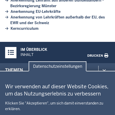
Anerkennung Lehramt aus anderen Bundesländern -
Bezirksregierung Münster
Anerkennung EU-Lehrkräfte
Anerkennung von Lehrkräften außerhalb der EU, des
EWR und der Schweiz
Kerncurriculum
Überblick:
IM ÜBERBLICK
Inhalte
INHALT
DRUCKEN
Datenschutzeinstellungen
Menü
THEMEN
in
Datenschutzeinstellungen
der
Arbeitsschutz
GEOBASIS NRW
Fußzeile
Wir verwenden auf dieser Website Cookies,
Gesundheit und Soziales
um das Nutzungserlebnis zu verbessern
Kommunales, Planung, Bauen und Verkehr
Ausbildung und Karriere
BEHÖRDE UND GREMIEN
Ordnung und Sicherheit
Geodaten-Anwendungen
Klicken Sie "Akzeptieren", um sich damit einverstanden zu
Schule und Bildung
Neues
erklären.
Amtsblatt
KARRIERE UND VORMERKSTELLE
Umwelt und Natur
Open Data