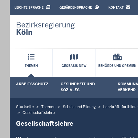
BARRIEREARME
SPRACHEN
LEICHTE SPRACHE
GEBÄRDENSPRACHE
KONTAKT
Bezirksregierung
Köln
Hauptmenü
THEMEN
GEOBASIS NRW
BEHÖRDE UND GREMIEN
Sekundärmenü
ARBEITSSCHUTZ
GESUNDHEIT UND
KOMMUNAL
Untermenü öffnen
Untermenü
SOZIALES
VERKEHR
Startseite
Themen
Schule und Bildung
Lehrkräftefortbildu
Sie
Gesellschaftslehre
befinden
Gesellschaftslehre
sich
hier