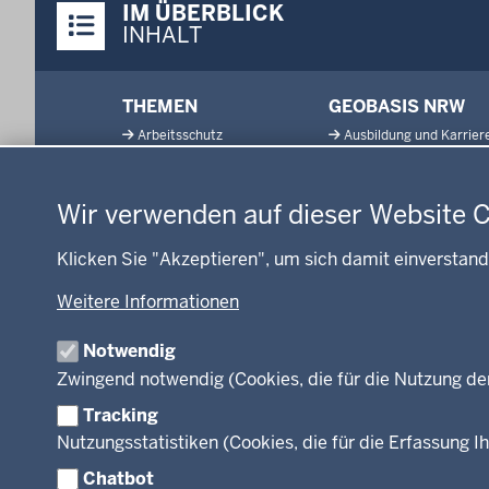
IM ÜBERBLICK
Inhalte
INHALT
Menü
THEMEN
GEOBASIS NRW
in
Arbeitsschutz
Ausbildung und Karrier
der
Datenschutzeinstellungen
Gesundheit und Soziales
Geodaten-Anwendung
Fußzeile
Kommunales, Planung,
Neues
Bauen und Verkehr
Wir verwenden auf dieser Website 
Open Data
Ordnung und Sicherheit
Produkte und Dienste
Klicken Sie "Akzeptieren", um sich damit einverstand
Schule und Bildung
TIM-online
Umwelt und Natur
Weitere Informationen
Webdienste
Wirtschaft und Kultur
Notwendig
Zwingend notwendig (Cookies, die für die Nutzung de
Tracking
Facebook
Instagram
LinkedIn
Nutzungsstatistiken (Cookies, die für die Erfassung Ih
Chatbot
© 2026 Bezirksregierung Köln