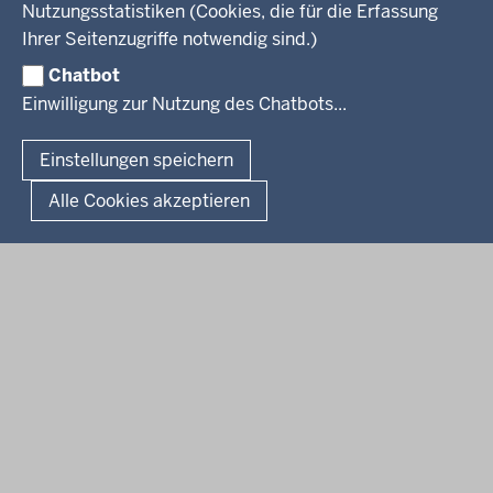
Veranstaltungen
Bewerbung
Nutzungsstatistiken (Cookies, die für die Erfassung
Pressemitteilungen
Legionellen
Facebook
Instagram
LinkedIn
Vormerkstelle NRW
Ihrer Seitenzugriffe notwendig sind.)
Publikationen
Luftreinhaltepläne
Chatbot
Verfahrensübersichten
© 2026 Bezirksregierung Köln
Einwilligung zur Nutzung des Chatbots...
Überwachung umweltrelevanter Anlagen
Fußzeile
Impressum
Datenschutzhinweise
Barrierefreiheit
Organisationsplan
Lizenzbedingungen Geobasis NRW
Einstellungen speichern
Dokumente und Ressourcen
Kontakt
Kurzlink zu dieser Seite
Alle Cookies akzeptieren