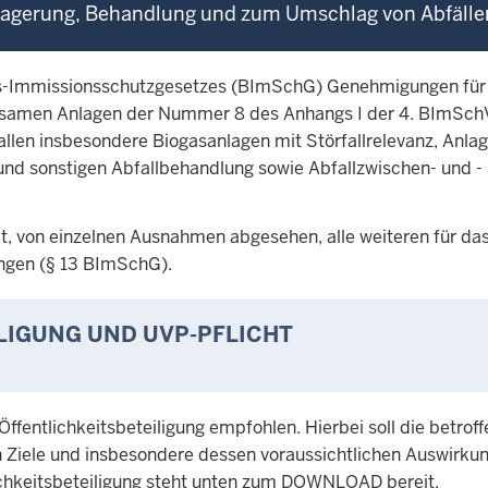
agerung, Behandlung und zum Umschlag von Abfälle
des-Immissionsschutzgesetzes (BImSchG) Genehmigungen für
utsamen Anlagen der Nummer 8 des Anhangs I der 4. BImSch
allen insbesondere Biogasanlagen mit Störfallrelevanz, Anlag
und sonstigen Abfallbehandlung sowie Abfallzwischen- und -
, von einzelnen Ausnahmen abgesehen, alle weiteren für da
ungen (§ 13 BImSchG).
LIGUNG UND UVP-PFLICHT
ffentlichkeitsbeteiligung empfohlen. Hierbei soll die betrof
n Ziele und insbesondere dessen voraussichtlichen Auswirku
lichkeitsbeteiligung steht unten zum DOWNLOAD bereit.