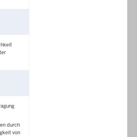
chkeit
ter
tragung
gen durch
gkeit von