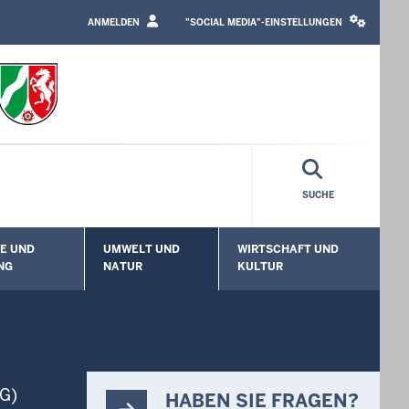
LOGIN
SOCIAL
/
MEDIA
ANMELDEN
"SOCIAL MEDIA"-EINSTELLUNGEN
PROFILE
SETTINGS
LINK
BLOCK
SUCHE
E UND
UMWELT UND
WIRTSCHAFT UND
enü öffnen
Untermenü öffnen
Untermenü öffnen
Unt
NG
NATUR
KULTUR
hG)
HABEN SIE FRAGEN?