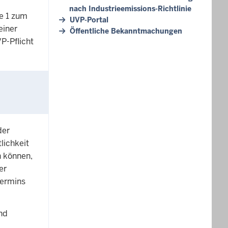
nach Industrieemissions-Richtlinie
e 1 zum
UVP-Portal
einer
Öffentliche Bekanntmachungen
P-Pflicht
der
lichkeit
n können,
er
termins
nd