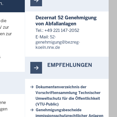
n.
Dezernat 52 Genehmigung
 die
von Abfallanlagen
V zur
Tel.: +49 221 147-2052
en zur
E-Mail:
52-
genehmigung@bezreg-
koeln.nrw.de
s
EMPFEHLUNGEN
Dokumentenverzeichnis der
Vorschriftensammlung Technischer
Umweltschutz für die Öffentlichkeit
fene
(VTU-Public)
ngen
Genehmigungsbescheide
immissionsschutzrechtlicher Anlagen