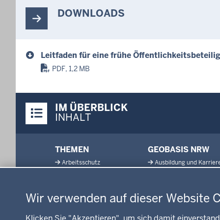
DOWNLOADS
Leitfaden für eine frühe Öffentlichkeitsbeteili
PDF, 1,2 MB
Überblick:
IM ÜBERBLICK
Inhalte
INHALT
Menü
THEMEN
GEOBASIS NRW
in
Arbeitsschutz
Ausbildung und Karrier
der
Datenschutzeinstellungen
Gesundheit und Soziales
Geodaten-Anwendung
Fußzeile
Kommunales, Planung,
Neues
Bauen und Verkehr
Wir verwenden auf dieser Website 
Open Data
Ordnung und Sicherheit
Produkte und Dienste
Klicken Sie "Akzeptieren", um sich damit einverstand
Schule und Bildung