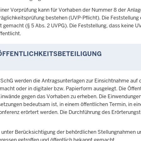
 einer Vorprüfung kann für Vorhaben der Nummer 8 der Anlag
äglichkeitsprüfung bestehen (UVP-Pflicht). Die Feststellung 
 gemacht (§ 5 Abs. 2 UVPG). Die Feststellung, dass keine UV
entlicht.
ÖFFENTLICHKEITSBETEILIGUNG
chG werden die Antragsunterlagen zur Einsichtnahme auf 
macht oder in digitaler bzw. Papierform ausgelegt. Die Öffent
sch Einwände gegen das Vorhaben zu erheben. Die Einwendunge
tzungen bedeutsam ist, in einem öffentlichen Termin, in ein
konferenz erörtert werden. Die Durchführung des Erörterungs
 unter Berücksichtigung der behördlichen Stellungnahmen u
eressen getroffen und öffentlich bekannt gemacht.