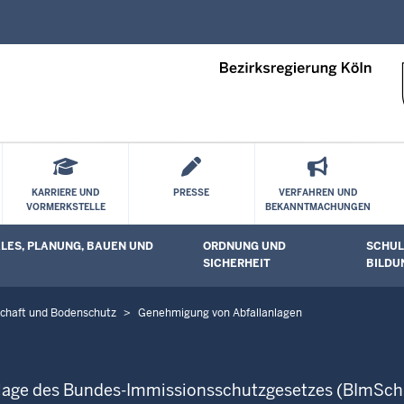
Direkt zum Inhalt
KARRIERE UND
PRESSE
VERFAHREN UND
VORMERKSTELLE
BEKANNTMACHUNGEN
ES, PLANUNG, BAUEN UND
ORDNUNG UND
SCHUL
 öffnen
Untermenü öffnen
Unterm
SICHERHEIT
BILDU
tschaft und Bodenschutz
Genehmigung von Abfallanlagen
undlage des Bundes-Immissionsschutzgesetzes (BImSc