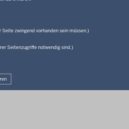
Personalvertretung
Referendariate
Regierungsbezirk
Bewerbung
Reisekostenstelle
Vormerkstelle NRW
Veranstaltungen
r Seite zwingend vorhanden sein müssen.)
rer Seitenzugriffe notwendig sind.)
Fußzeile
Impressum
Datenschutzhinwei
Lizenzbedingungen Geobasis NRW
Kurzlink zu dieser Seite
eren