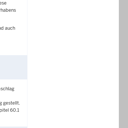
ese
orhabens
nd auch
mschlag
 gestellt.
itel 60.1