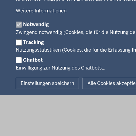
TIM-online
Umwelt und Natur
Weitere Informationen
Webdienste
Wirtschaft und Kultur
Notwendig
Zwingend notwendig (Cookies, die für die Nutzung de
Tracking
Facebook
Instagram
LinkedIn
Nutzungsstatistiken (Cookies, die für die Erfassung Ih
Chatbot
© 2026 Bezirksregierung Köln
Einwilligung zur Nutzung des Chatbots...
Einstellungen speichern
Alle Cookies akzepti