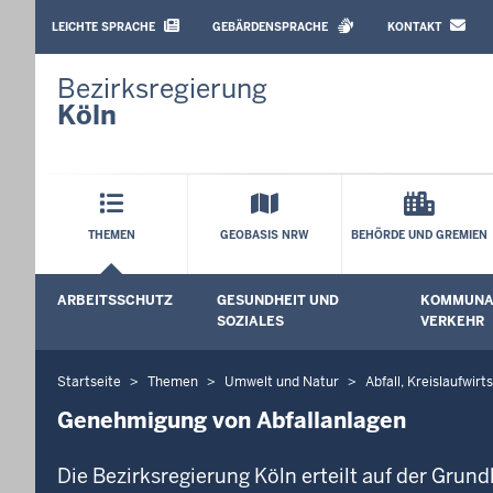
BARRIEREARME
SPRACHEN
LEICHTE SPRACHE
GEBÄRDENSPRACHE
KONTAKT
Bezirksregierung
Köln
Hauptmenü
THEMEN
GEOBASIS NRW
BEHÖRDE UND GREMIEN
Sekundärmenü
ARBEITSSCHUTZ
GESUNDHEIT UND
KOMMUNAL
Untermenü öffnen
Untermenü
SOZIALES
VERKEHR
Startseite
Themen
Umwelt und Natur
Abfall, Kreislaufwir
Sie
befinden
Genehmigung von Abfallanlagen
sich
hier
Die Bezirksregierung Köln erteilt auf der Gr