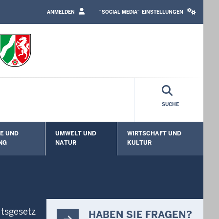
LOGIN
SOCIAL
/
MEDIA
ANMELDEN
"SOCIAL MEDIA"-EINSTELLUNGEN
PROFILE
SETTINGS
LINK
BLOCK
SUCHE
E UND
UMWELT UND
WIRTSCHAFT UND
enü öffnen
Untermenü öffnen
Untermenü öffnen
Unt
NG
NATUR
KULTUR
ltsgesetz
HABEN SIE FRAGEN?