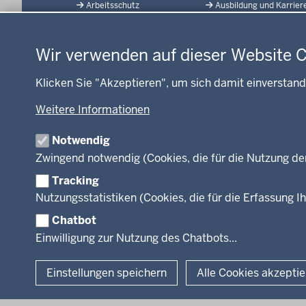
Arbeitsschutz
Ausbildung und Karrier
der
Datenschutzeinstellungen
Gesundheit und Soziales
Geodaten-Anwendung
Fußzeile
Kommunales, Planung,
Neues
Bauen und Verkehr
Wir verwenden auf dieser Website 
Open Data
Ordnung und Sicherheit
Produkte und Dienste
Klicken Sie "Akzeptieren", um sich damit einverstand
Schule und Bildung
TIM-online
Umwelt und Natur
Weitere Informationen
Webdienste
Wirtschaft und Kultur
Notwendig
Zwingend notwendig (Cookies, die für die Nutzung de
Tracking
Facebook
Instagram
LinkedIn
Nutzungsstatistiken (Cookies, die für die Erfassung Ih
Chatbot
© 2026 Bezirksregierung Köln
Einwilligung zur Nutzung des Chatbots...
Einstellungen speichern
Alle Cookies akzepti