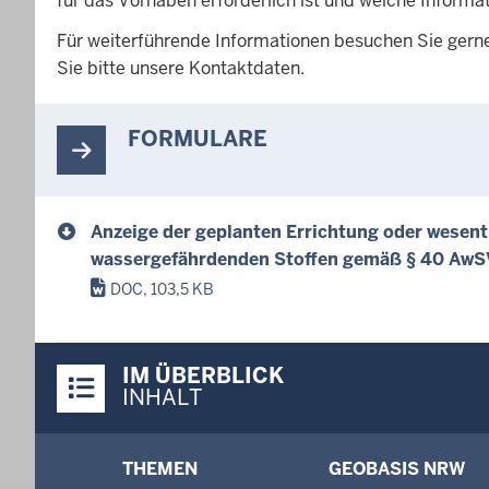
für das Vorhaben erforderlich ist und welche Informa
Für weiterführende Informationen besuchen Sie gerne 
Sie bitte unsere Kontaktdaten.
FORMULARE
Anzeige der geplanten Errichtung oder wesen
wassergefährdenden Stoffen gemäß § 40 AwS
DOC, 103,5 KB
Überblick:
IM ÜBERBLICK
Inhalte
INHALT
Menü
THEMEN
GEOBASIS NRW
in