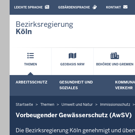
BARRIEREARME
SPRACHEN
LEICHTE SPRACHE
GEBÄRDENSPRACHE
KONTAKT
Bezirksregierung
Köln
Hauptmenü
THEMEN
GEOBASIS NRW
BEHÖRDE UND GREMIEN
Sekundärmenü
ARBEITSSCHUTZ
GESUNDHEIT UND
KOMMUNAL
Untermenü öffnen
Untermenü
SOZIALES
VERKEHR
Startseite
Themen
Umwelt und Natur
Immissionsschutz
Sie
befinden
Vorbeugender Gewässerschutz (AwSV)
sich
hier
Die Bezirksregierung Köln genehmigt und über