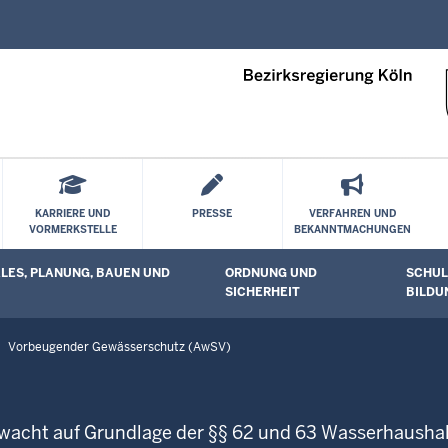
Direkt zum Inhalt
KARRIERE UND
PRESSE
VERFAHREN UND
VORMERKSTELLE
BEKANNTMACHUNGEN
ES, PLANUNG, BAUEN UND
ORDNUNG UND
SCHUL
 öffnen
Untermenü öffnen
Unterm
SICHERHEIT
BILDU
Vorbeugender Gewässerschutz (AwSV)
wacht auf Grundlage der §§ 62 und 63 Wasserhausha