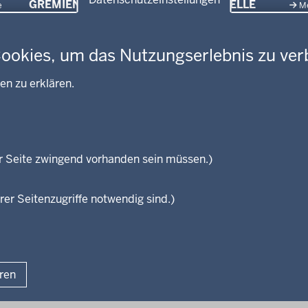
GREMIEN
VORMERKSTELLE
e
M
Ausbildung und duales
en
Amtsblatt
Ne
Studium
Behördenleitung
Pr
Stellenangebote
Cookies, um das Nutzungserlebnis zu ver
Gremien
Pr
Stellenangebote Schule
Leitbild
Pu
en zu erklären.
Praktikum
Personalvertretung
Referendariate
Regierungsbezirk
Bewerbung
Reisekostenstelle
Vormerkstelle NRW
Veranstaltungen
r Seite zwingend vorhanden sein müssen.)
rer Seitenzugriffe notwendig sind.)
Fußzeile
Impressum
Datenschutzhinwei
Lizenzbedingungen Geobasis NRW
Kurzlink zu dieser Seite
eren