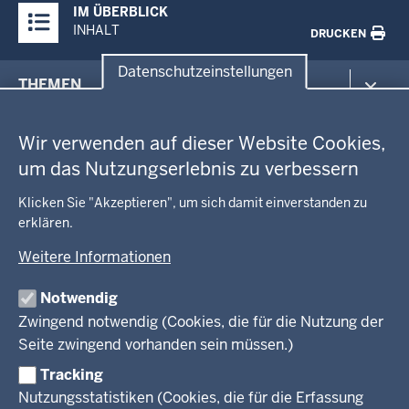
IM ÜBERBLICK
Inhalte
INHALT
DRUCKEN
Datenschutzeinstellungen
Menü
THEMEN
in
Datenschutzeinstellungen
der
Arbeitsschutz
GEOBASIS NRW
Fußzeile
Wir verwenden auf dieser Website Cookies,
Gesundheit und Soziales
um das Nutzungserlebnis zu verbessern
Kommunales, Planung, Bauen und Verkehr
Ausbildung und Karriere
BEHÖRDE UND GREMIEN
Ordnung und Sicherheit
Geodaten-Anwendungen
Klicken Sie "Akzeptieren", um sich damit einverstanden zu
Schule und Bildung
erklären.
Neues
Amtsblatt
KARRIERE UND VORMERKSTELLE
Umwelt und Natur
Open Data
Behördenleitung
Weitere Informationen
Wirtschaft und Kultur
Produkte und Dienste
Gremien
Ausbildung und duales Studium
PRESSE
TIM-online
Notwendig
Leitbild
Stellenangebote
Webdienste
Zwingend notwendig (Cookies, die für die Nutzung der
Personalvertretung
Stellenangebote Schule
Mediathek
Seite zwingend vorhanden sein müssen.)
VERFAHREN UND BEKANNTMACHUNGEN
Regierungsbezirk
Praktikum
Newsletter
Reisekostenstelle
Referendariate
Tracking
Pressekontakt
Bekanntmachungen
Veranstaltungen
Bewerbung
Nutzungsstatistiken (Cookies, die für die Erfassung
Pressemitteilungen
Legionellen