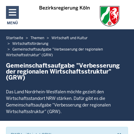
Direkt zum Inhalt
MENÜ
NAVIGATION AKTIVIEREN/DEAKTIVIEREN: HAUPTMENÜ
Startseite
Themen
Wirtschaft und Kultur
Sie
Wirtschaftsförderung
befinden
Gemeinschaftsaufgabe "Verbesserung der regionalen
sich
Wirtschaftsstruktur" (GRW)
hier
Gemeinschaftsaufgabe "Verbesserung
der regionalen Wirtschaftsstruktur"
(GRW)
Das Land Nordrhein-Westfalen möchte gezielt den
Wirtschaftsstandort NRW stärken. Dafür gibt es die
Gemeinschaftsaufgabe "Verbesserung der regionalen
Wirtschaftsstruktur" (GRW).