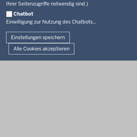
Facebook
Instagram
LinkedIn
Vormerkstelle NRW
Ihrer Seitenzugriffe notwendig sind.)
Publikationen
Luftreinhaltepläne
Chatbot
Verfahrensübersichten
© 2026 Bezirksregierung Köln
Einwilligung zur Nutzung des Chatbots...
Überwachung umweltrelevanter Anlagen
Fußzeile
Impressum
Datenschutzhinweise
Barrierefreiheit
Organisationsplan
Lizenzbedingungen Geobasis NRW
Einstellungen speichern
Dokumente und Ressourcen
Kontakt
Kurzlink zu dieser Seite
Alle Cookies akzeptieren