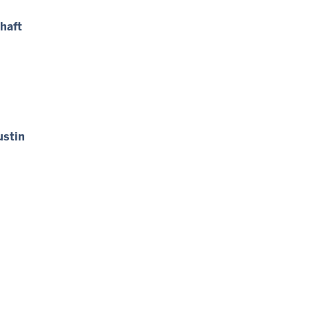
haft
ustin