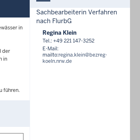
Sachbearbeiterin Verfahren
nach FlurbG
ewässer in
Regina Klein
Tel.: +49 221 147-3252
E-Mail:
l der
mailto:
regina.klein@bezreg-
n in
koeln.nrw.de
 führen.