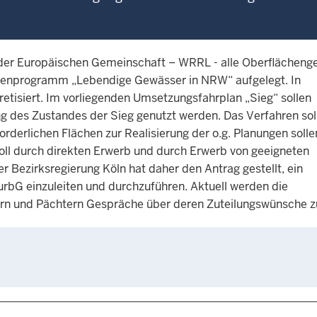
 der Europäischen Gemeinschaft – WRRL - alle Oberflächeng
menprogramm „Lebendige Gewässer in NRW“ aufgelegt. In
isiert. Im vorliegenden Umsetzungsfahrplan „Sieg“ sollen
ng des Zustandes der Sieg genutzt werden. Das Verfahren sol
rderlichen Flächen zur Realisierung der o.g. Planungen solle
soll durch direkten Erwerb und durch Erwerb von geeigneten
 Bezirksregierung Köln hat daher den Antrag gestellt, ein
urbG einzuleiten und durchzuführen. Aktuell werden die
rn und Pächtern Gespräche über deren Zuteilungswünsche zu