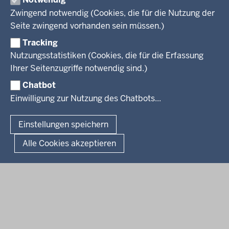
Stellenangebote
Webdienste
Zwingend notwendig (Cookies, die für die Nutzung der
Personalvertretung
Stellenangebote Schule
Mediathek
Seite zwingend vorhanden sein müssen.)
VERFAHREN UND BEKANNTMACHUNGEN
Regierungsbezirk
Praktikum
Newsletter
Reisekostenstelle
Referendariate
Tracking
Pressekontakt
Bekanntmachungen
Veranstaltungen
Bewerbung
Nutzungsstatistiken (Cookies, die für die Erfassung
Pressemitteilungen
Legionellen
Facebook
Instagram
LinkedIn
Vormerkstelle NRW
Ihrer Seitenzugriffe notwendig sind.)
Publikationen
Luftreinhaltepläne
Chatbot
Verfahrensübersichten
© 2026 Bezirksregierung Köln
Einwilligung zur Nutzung des Chatbots...
Überwachung umweltrelevanter Anlagen
Fußzeile
Impressum
Datenschutzhinweise
Barrierefreiheit
Organisationsplan
Lizenzbedingungen Geobasis NRW
Einstellungen speichern
Dokumente und Ressourcen
Kontakt
Kurzlink zu dieser Seite
Alle Cookies akzeptieren