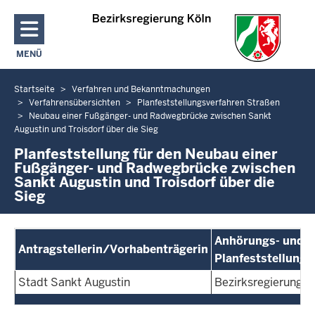
Direkt zum Inhalt
MENÜ
NAVIGATION AKTIVIEREN/DEAKTIVIEREN: HAUPTMENÜ
Startseite
Verfahren und Bekanntmachungen
Sie
Verfahrensübersichten
Planfeststellungsverfahren Straßen
befinden
Neubau einer Fußgänger- und Radwegbrücke zwischen Sankt
sich
Augustin und Troisdorf über die Sieg
hier
Planfeststellung für den Neubau einer
Fußgänger- und Radwegbrücke zwischen
Sankt Augustin und Troisdorf über die
Sieg
Anhörungs- und
Antragstellerin/Vorhabenträgerin
Planfeststellung
Stadt Sankt Augustin
Bezirksregierung K