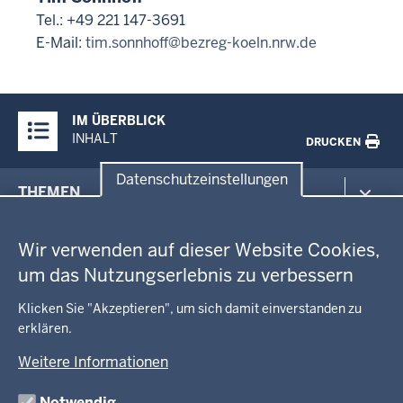
Tel.: +49 221 147-3691
E-Mail:
tim.sonnhoff@bezreg-koeln.nrw.de
Überblick:
IM ÜBERBLICK
Inhalte
INHALT
DRUCKEN
Datenschutzeinstellungen
Menü
THEMEN
in
Datenschutzeinstellungen
der
Arbeitsschutz
GEOBASIS NRW
Fußzeile
Wir verwenden auf dieser Website Cookies,
Gesundheit und Soziales
um das Nutzungserlebnis zu verbessern
Kommunales, Planung, Bauen und Verkehr
Ausbildung und Karriere
BEHÖRDE UND GREMIEN
Ordnung und Sicherheit
Geodaten-Anwendungen
Klicken Sie "Akzeptieren", um sich damit einverstanden zu
Schule und Bildung
Neues
erklären.
Amtsblatt
KARRIERE UND VORMERKSTELLE
Umwelt und Natur
Open Data
Behördenleitung
Weitere Informationen
Wirtschaft und Kultur
Produkte und Dienste
Gremien
Ausbildung und duales Studium
PRESSE
TIM-online
Notwendig
Leitbild