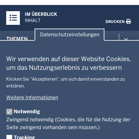
Überblick:
IM ÜBERBLICK
Inhalte
INHALT
DRUCKEN
Datenschutzeinstellungen
Menü
THEMEN
in
Datenschutzeinstellungen
der
Arbeitsschutz
GEOBASIS NRW
Fußzeile
Wir verwenden auf dieser Website Cookies,
Gesundheit und Soziales
um das Nutzungserlebnis zu verbessern
Kommunales, Planung, Bauen und Verkehr
Ausbildung und Karriere
BEHÖRDE UND GREMIEN
Ordnung und Sicherheit
Geodaten-Anwendungen
Klicken Sie "Akzeptieren", um sich damit einverstanden zu
Schule und Bildung
Neues
erklären.
Amtsblatt
KARRIERE UND VORMERKSTELLE
Umwelt und Natur
Open Data
Behördenleitung
Weitere Informationen
Wirtschaft und Kultur
Produkte und Dienste
Gremien
Ausbildung und duales Studium
PRESSE
TIM-online
Notwendig
Leitbild
Stellenangebote
Webdienste
Zwingend notwendig (Cookies, die für die Nutzung der
Personalvertretung
Stellenangebote Schule
Mediathek
Seite zwingend vorhanden sein müssen.)
VERFAHREN UND BEKANNTMACHUNGEN
Regierungsbezirk
Praktikum
Newsletter
Reisekostenstelle
Referendariate
Tracking
Pressekontakt