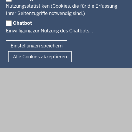
Bekanntmachungen
Veranstaltungen
Bewerbung
Nutzungsstatistiken (Cookies, die für die Erfassung
Pressemitteilungen
Legionellen
Facebook
Instagram
LinkedIn
Vormerkstelle NRW
Ihrer Seitenzugriffe notwendig sind.)
Publikationen
Luftreinhaltepläne
Chatbot
Verfahrensübersichten
© 2026 Bezirksregierung Köln
Einwilligung zur Nutzung des Chatbots...
Überwachung umweltrelevanter Anlagen
Fußzeile
Impressum
Datenschutzhinweise
Barrierefreiheit
Organisationsplan
Lizenzbedingungen Geobasis NRW
Einstellungen speichern
Dokumente und Ressourcen
Kontakt
Kurzlink zu dieser Seite
Alle Cookies akzeptieren