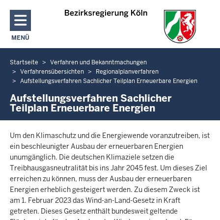
Direkt zum Inhalt
MENÜ
NAVIGATION AKTIVIEREN/DEAKTIVIEREN: HAUPTMENÜ
Startseite
Verfahren und Bekanntmachungen
Sie
Verfahrensübersichten
Regionalplanverfahren
befinden
Aufstellungsverfahren Sachlicher Teilplan Erneuerbare Energien
sich
Aufstellungsverfahren Sachlicher
hier
Teilplan Erneuerbare Energien
Um den Klimaschutz und die Energiewende voranzutreiben, ist
ein beschleunigter Ausbau der erneuerbaren Energien
unumgänglich. Die deutschen Klimaziele setzen die
Treibhausgasneutralität bis ins Jahr 2045 fest. Um dieses Ziel
erreichen zu können, muss der Ausbau der erneuerbaren
Energien erheblich gesteigert werden. Zu diesem Zweck ist
am 1. Februar 2023 das Wind-an-Land-Gesetz in Kraft
getreten. Dieses Gesetz enthält bundesweit geltende