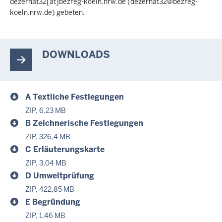
dezernat32
[at]
bezreg-koeln
.
nrw
.
de
(dezernat32@bezreg-
koeln
.
nrw
.
de)
gebeten.
DOWNLOADS
A Textliche Festlegungen
ZIP, 6,23 MB
B Zeichnerische Festlegungen
ZIP, 326,4 MB
C Erläuterungskarte
ZIP, 3,04 MB
D Umweltprüfung
ZIP, 422,85 MB
E Begründung
ZIP, 1,46 MB