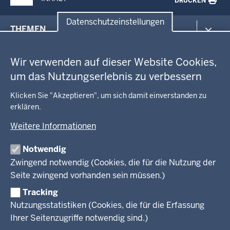
DRUCKEN
Datenschutzeinstellungen
Menü
THEMEN
in
Datenschutzeinstellungen
der
Arbeitsschutz
GEOBASIS NRW
Fußzeile
Wir verwenden auf dieser Website Cookies,
Gesundheit und Soziales
um das Nutzungserlebnis zu verbessern
Kommunales, Planung, Bauen und Verkehr
Ausbildung und Karriere
BEHÖRDE UND GREMIEN
Ordnung und Sicherheit
Geodaten-Anwendungen
Klicken Sie "Akzeptieren", um sich damit einverstanden zu
Schule und Bildung
Neues
erklären.
Amtsblatt
KARRIERE UND VORMERKSTELLE
Umwelt und Natur
Open Data
Behördenleitung
Weitere Informationen
Wirtschaft und Kultur
Produkte und Dienste
Gremien
Ausbildung und duales Studium
PRESSE
TIM-online
Notwendig
Leitbild
Stellenangebote
Webdienste
Zwingend notwendig (Cookies, die für die Nutzung der
Personalvertretung
Stellenangebote Schule
Mediathek
Seite zwingend vorhanden sein müssen.)
VERFAHREN UND BEKANNTMACHUNGEN
Regierungsbezirk
Praktikum
Newsletter
Reisekostenstelle
Referendariate
Tracking
Pressekontakt
Bekanntmachungen
Veranstaltungen
Bewerbung
Nutzungsstatistiken (Cookies, die für die Erfassung
Pressemitteilungen
Legionellen
Facebook
Instagram
LinkedIn
Vormerkstelle NRW
Ihrer Seitenzugriffe notwendig sind.)
Publikationen
Luftreinhaltepläne