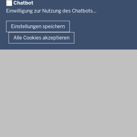
Chatbot
Verfahrensübersichten
© 2026 Bezirksregierung Köln
Einwilligung zur Nutzung des Chatbots...
Überwachung umweltrelevanter Anlagen
Fußzeile
Impressum
Datenschutzhinweise
Barrierefreiheit
Organisationsplan
Lizenzbedingungen Geobasis NRW
Einstellungen speichern
Dokumente und Ressourcen
Kontakt
Kurzlink zu dieser Seite
Alle Cookies akzeptieren