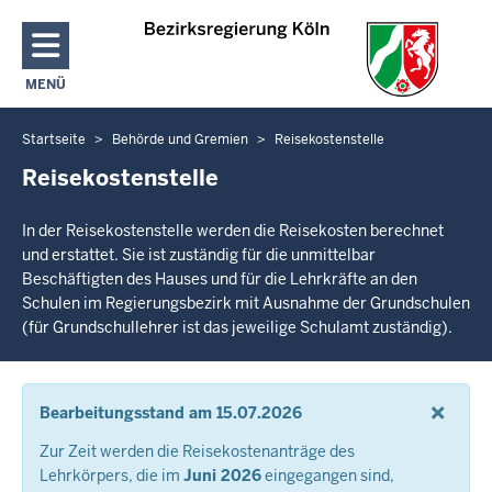
Direkt zum Inhalt
MENÜ
NAVIGATION AKTIVIEREN/DEAKTIVIEREN: HAUPTMENÜ
Startseite
Behörde und Gremien
Reisekostenstelle
Sie
befinden
Reisekostenstelle
sich
hier
In der Reisekostenstelle werden die Reisekosten berechnet
und erstattet. Sie ist zuständig für die unmittelbar
Beschäftigten des Hauses und für die Lehrkräfte an den
Schulen im Regierungsbezirk mit Ausnahme der Grundschulen
(für Grundschullehrer ist das jeweilige Schulamt zuständig).
×
Bearbeitungsstand am 15.07.2026
Zur Zeit werden die Reisekostenanträge des
Lehrkörpers, die im
Juni 2026
eingegangen sind,