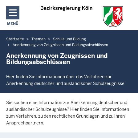
Direkt zum Inhalt
MENÜ
NAVIGATION AKTIVIEREN/DEAKTIVIEREN: HAUPTMENÜ
Startseite
Themen
Schule und Bildung
Sie
Anerkennung von Zeugnissen und Bildungsabschlüssen
befinden
Anerkennung von Zeugnissen und
sich
Bildungsabschlüssen
hier
Hier finden Sie Informationen über das Verfahren zur
Anerkennung deutscher und ausländischer Schulzeugnisse.
Sie suchen eine Information zur Anerkennung deutscher und
ausländischer Schulzeugnisse? Hier finden Sie Informationen
zum Verfahren, zu den rechtlichen Grundlagen und zu Ihren
Ansprechpartnern.