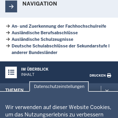
NAVIGATION
An- und Zuerkennung der Fachhochschulreife
Ausländische Berufsabschlüsse
Ausländische Schulzeugnisse
Deutsche Schulabschlüsse der Sekundarstufe I
anderer Bundesländer
Überblick:
IM ÜBERBLICK
Inhalte
INHALT
DRUCKEN
Datenschutzeinstellungen
Menü
THEMEN
in
Datenschutzeinstellungen
der
Arbeitsschutz
GEOBASIS NRW
Fußzeile
Wir verwenden auf dieser Website Cookies,
Gesundheit und Soziales
um das Nutzungserlebnis zu verbessern
Kommunales, Planung, Bauen und Verkehr
Ausbildung und Karriere