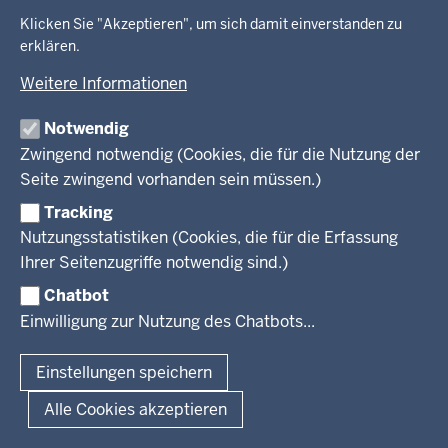
BEHÖRDE UND GREMIEN
Ordnung und Sicherheit
Geodaten-Anwendungen
Klicken Sie "Akzeptieren", um sich damit einverstanden zu
Schule und Bildung
erklären.
Neues
Amtsblatt
KARRIERE UND VORMERKSTELLE
Umwelt und Natur
Open Data
Behördenleitung
Weitere Informationen
Wirtschaft und Kultur
Produkte und Dienste
Gremien
Ausbildung und duales Studium
PRESSE
TIM-online
Notwendig
Leitbild
Stellenangebote
Webdienste
Zwingend notwendig (Cookies, die für die Nutzung der
Personalvertretung
Stellenangebote Schule
Mediathek
Seite zwingend vorhanden sein müssen.)
VERFAHREN UND BEKANNTMACHUNGEN
Regierungsbezirk
Praktikum
Newsletter
Reisekostenstelle
Referendariate
Tracking
Pressekontakt
Bekanntmachungen
Veranstaltungen
Bewerbung
Nutzungsstatistiken (Cookies, die für die Erfassung
Pressemitteilungen
Legionellen
Facebook
Instagram
LinkedIn
Vormerkstelle NRW
Ihrer Seitenzugriffe notwendig sind.)
Publikationen
Luftreinhaltepläne
Chatbot
Verfahrensübersichten
© 2026 Bezirksregierung Köln
Einwilligung zur Nutzung des Chatbots...
Überwachung umweltrelevanter Anlagen
Fußzeile
Impressum
Datenschutzhinweise
Barrierefreiheit
Organisationsplan
Lizenzbedingungen Geobasis NRW
Einstellungen speichern
Dokumente und Ressourcen
Kontakt
Kurzlink zu dieser Seite
Alle Cookies akzeptieren