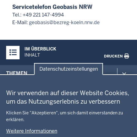
Servicetelefon Geobasis NRW
Tel.: +49 221 147-4994
E-Mail:
geobasis@bezreg-koeln.nrw.de
Überblick:
IM ÜBERBLICK
Inhalte
INHALT
DRUCKEN
Datenschutzeinstellungen
Menü
THEMEN
in
Datenschutzeinstellungen
der
Arbeitsschutz
GEOBASIS NRW
Fußzeile
Wir verwenden auf dieser Website Cookies,
Gesundheit und Soziales
um das Nutzungserlebnis zu verbessern
Kommunales, Planung, Bauen und Verkehr
Ausbildung und Karriere
BEHÖRDE UND GREMIEN
Ordnung und Sicherheit
Geodaten-Anwendungen
Klicken Sie "Akzeptieren", um sich damit einverstanden zu
Schule und Bildung
Neues
erklären.
Amtsblatt
KARRIERE UND VORMERKSTELLE
Umwelt und Natur
Open Data
Behördenleitung
Weitere Informationen
Wirtschaft und Kultur
Produkte und Dienste
Gremien