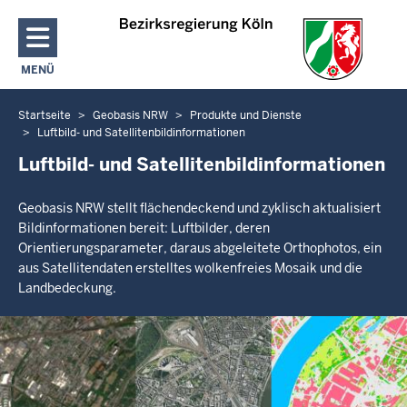
Direkt zum Inhalt
MENÜ
NAVIGATION AKTIVIEREN/DEAKTIVIEREN: HAUPTMENÜ
Startseite
Geobasis NRW
Produkte und Dienste
Sie
Luftbild- und Satellitenbildinformationen
befinden
Luftbild- und Satellitenbildinformationen
sich
hier
Geobasis NRW stellt flächendeckend und zyklisch aktualisiert
Bildinformationen bereit: Luftbilder, deren
Orientierungsparameter, daraus abgeleitete Orthophotos, ein
aus Satellitendaten erstelltes wolkenfreies Mosaik und die
Landbedeckung.