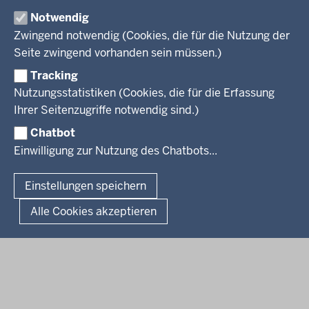
Ausbildung und duales Studium
PRESSE
TIM-online
Notwendig
Leitbild
Stellenangebote
Webdienste
Zwingend notwendig (Cookies, die für die Nutzung der
Personalvertretung
Stellenangebote Schule
Mediathek
Seite zwingend vorhanden sein müssen.)
VERFAHREN UND BEKANNTMACHUNGEN
Regierungsbezirk
Praktikum
Newsletter
Reisekostenstelle
Referendariate
Tracking
Pressekontakt
Bekanntmachungen
Veranstaltungen
Bewerbung
Nutzungsstatistiken (Cookies, die für die Erfassung
Pressemitteilungen
Legionellen
Facebook
Instagram
LinkedIn
Vormerkstelle NRW
Ihrer Seitenzugriffe notwendig sind.)
Publikationen
Luftreinhaltepläne
Chatbot
Verfahrensübersichten
© 2026 Bezirksregierung Köln
Einwilligung zur Nutzung des Chatbots...
Überwachung umweltrelevanter Anlagen
Fußzeile
Impressum
Datenschutzhinweise
Barrierefreiheit
Organisationsplan
Lizenzbedingungen Geobasis NRW
Einstellungen speichern
Dokumente und Ressourcen
Kontakt
Kurzlink zu dieser Seite
Alle Cookies akzeptieren