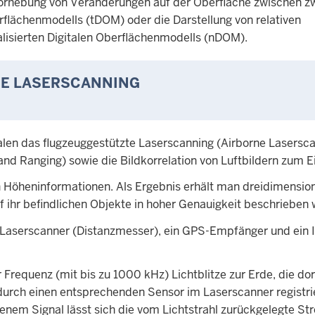
rhebung von Veränderungen auf der Oberfläche zwischen z
rflächenmodells (tDOM) oder die Darstellung von relativen
lisierten Digitalen Oberflächenmodells (nDOM).
NE LASERSCANNING
en das flugzeuggestützte Laserscanning (Airborne Lasersca
and Ranging) sowie die Bildkorrelation von Luftbildern zum E
on Höheninformationen. Als Ergebnis erhält man dreidimensio
f ihr befindlichen Objekte in hoher Genauigkeit beschrieben
aserscanner (Distanzmesser), ein GPS-Empfänger und ein In
requenz (mit bis zu 1000 kHz) Lichtblitze zur Erde, die dor
durch einen entsprechenden Sensor im Laserscanner registri
nem Signal lässt sich die vom Lichtstrahl zurückgelegte St