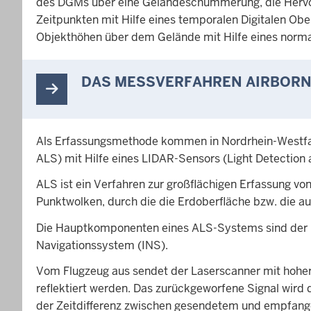
des DGMs über eine Geländeschummerung, die Hervo
Zeitpunkten mit Hilfe eines temporalen Digitalen Obe
Objekthöhen über dem Gelände mit Hilfe eines norma
DAS MESSVERFAHREN AIRBOR
Als Erfassungsmethode kommen in Nordrhein-Westfal
ALS) mit Hilfe eines LIDAR-Sensors (Light Detection 
ALS ist ein Verfahren zur großflächigen Erfassung v
Punktwolken, durch die die Erdoberfläche bzw. die au
Die Hauptkomponenten eines ALS-Systems sind der L
Navigationssystem (INS).
Vom Flugzeug aus sendet der Laserscanner mit hoher F
reflektiert werden. Das zurückgeworfene Signal wird 
der Zeitdifferenz zwischen gesendetem und empfange