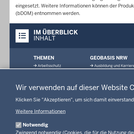
eingesetzt. Weitere Informationen können der Produk
(bDOM) entnommen werden.
Überblick:
IM ÜBERBLICK
Inhalte
INHALT
Menü
THEMEN
GEOBASIS NRW
in
Arbeitsschutz
Ausbildung und Karrier
der
Datenschutzeinstellungen
Gesundheit und Soziales
Geodaten-Anwendung
Fußzeile
Kommunales, Planung,
Neues
Bauen und Verkehr
Wir verwenden auf dieser Website 
Open Data
Ordnung und Sicherheit
Produkte und Dienste
Klicken Sie "Akzeptieren", um sich damit einverstand
Schule und Bildung
TIM-online
Umwelt und Natur
Weitere Informationen
Webdienste
Wirtschaft und Kultur
Notwendig
Zwingend notwendig (Cookies, die für die Nutzung de