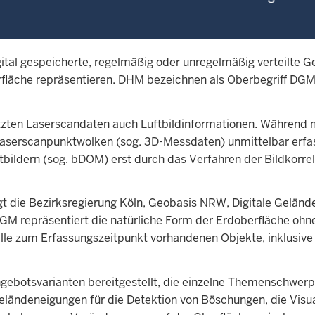
tal gespeicherte, regelmäßig oder unregelmäßig verteilte G
rfläche repräsentieren. DHM bezeichnen als Oberbegriff DG
tzten Laserscandaten auch Luftbildinformationen. Während
aserscanpunktwolken (sog. 3D-Messdaten) unmittelbar erfa
bildern (sog. bDOM) erst durch das Verfahren der Bildkorrel
t die Bezirksregierung Köln, Geobasis NRW, Digitale Gelän
GM repräsentiert die natürliche Form der Erdoberfläche ohn
le zum Erfassungszeitpunkt vorhandenen Objekte, inklusive
ebotsvarianten bereitgestellt, die einzelne Themenschwer
Geländeneigungen für die Detektion von Böschungen, die Visua