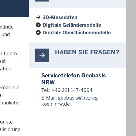
3D-Messdaten
Digitale Geländemodelle
elände-
Digitale Oberflächenmodelle
M und
HABEN SIE FRAGEN?
 mit dem
sst
ation
Servicetelefon Geobasis
NRW
demodelle
Tel.: +49 221 147-4994
e
E-Mail:
geobasis@bezreg-
 baulicher
koeln.nrw.de
punkte
lisierung