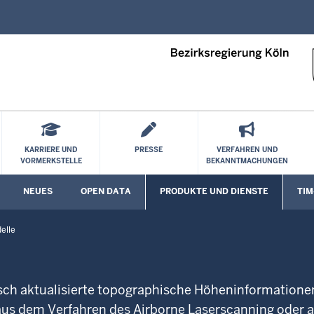
Direkt zum Inhalt
KARRIERE UND
PRESSE
VERFAHREN UND
VORMERKSTELLE
BEKANNTMACHUNGEN
NEUES
OPEN DATA
PRODUKTE UND DIENSTE
TIM
Untermenü öffnen
Untermenü öffnen
Unte
elle
sch aktualisierte topographische Höheninformationen
aus dem Verfahren des Airborne Laserscanning oder a