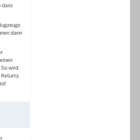
o dass
Flugzeugs
önnen dann
er
 einen
 So wird
 Return),
ast
n