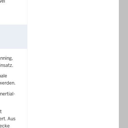
wei
nning,
insatz.
nale
 werden.
ertial-
t
ert. Aus
recke