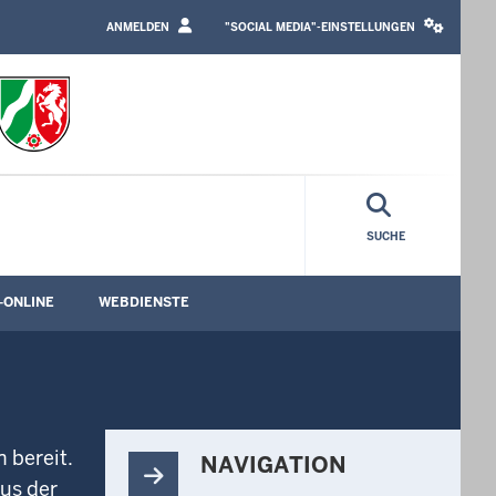
LOGIN
SOCIAL
/
MEDIA
ANMELDEN
"SOCIAL MEDIA"-EINSTELLUNGEN
PROFILE
SETTINGS
LINK
BLOCK
SUCHE
-ONLINE
WEBDIENSTE
rmenü öffnen
Untermenü öffnen
Untermenü öffnen
 bereit.
NAVIGATION
us der