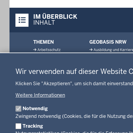
Überblick:
IM ÜBERBLICK
Inhalte
INHALT
Menü
THEMEN
GEOBASIS NRW
in
Arbeitsschutz
Ausbildung und Karrier
der
Datenschutzeinstellungen
Gesundheit und Soziales
Geodaten-Anwendung
Fußzeile
Kommunales, Planung,
Neues
Bauen und Verkehr
Wir verwenden auf dieser Website 
Open Data
Ordnung und Sicherheit
Produkte und Dienste
Klicken Sie "Akzeptieren", um sich damit einverstand
Schule und Bildung
TIM-online
Umwelt und Natur
Weitere Informationen
Webdienste
Wirtschaft und Kultur
Notwendig
Zwingend notwendig (Cookies, die für die Nutzung de
Tracking
Facebook
Instagram
LinkedIn