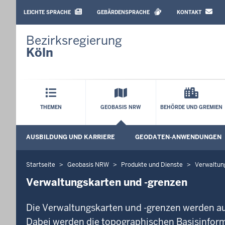
BARRIEREARME
SPRACHEN
LEICHTE SPRACHE
GEBÄRDENSPRACHE
KONTAKT
Bezirksregierung
Köln
Hauptmenü
THEMEN
GEOBASIS NRW
BEHÖRDE UND GREMIEN
Sekundärmenü
AUSBILDUNG UND KARRIERE
GEODATEN-ANWENDUNGEN
Startseite
Geobasis NRW
Produkte und Dienste
Verwaltun
Sie
befinden
Verwaltungskarten und -grenzen
sich
hier
Die Verwaltungskarten und -grenzen werden auf
Dabei werden die topographischen Basisinfo