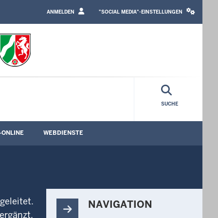
LOGIN
SOCIAL
/
MEDIA
ANMELDEN
"SOCIAL MEDIA"-EINSTELLUNGEN
PROFILE
SETTINGS
LINK
BLOCK
SUCHE
-ONLINE
WEBDIENSTE
rmenü öffnen
Untermenü öffnen
Untermenü öffnen
eleitet.
NAVIGATION
ergänzt.