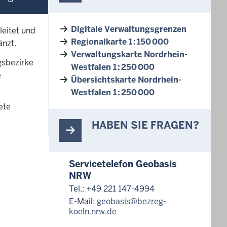
Digitale Verwaltungsgrenzen
eitet und
Regionalkarte 1 : 150 000
änzt.
Verwaltungskarte Nordrhein-
gsbezirke
Westfalen 1 : 250 000
e
Übersichtskarte Nordrhein-
Westfalen 1 : 250 000
ete
HABEN SIE FRAGEN?
Servicetelefon Geobasis
NRW
Tel.: +49 221 147-4994
E-Mail:
geobasis@bezreg-
koeln.nrw.de