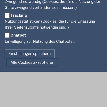
Zwingend notwendig (Cookies, die für die Nutzung der
Personalvertretung
Stellenangebote Schule
Mediathek
Seite zwingend vorhanden sein müssen.)
VERFAHREN UND BEKANNTMACHUNGEN
Regierungsbezirk
Praktikum
Newsletter
Reisekostenstelle
Referendariate
Tracking
Pressekontakt
Bekanntmachungen
Veranstaltungen
Bewerbung
Nutzungsstatistiken (Cookies, die für die Erfassung
Pressemitteilungen
Legionellen
Facebook
Instagram
LinkedIn
Vormerkstelle NRW
Ihrer Seitenzugriffe notwendig sind.)
Publikationen
Luftreinhaltepläne
Chatbot
Verfahrensübersichten
© 2026 Bezirksregierung Köln
Einwilligung zur Nutzung des Chatbots...
Überwachung umweltrelevanter Anlagen
Fußzeile
Impressum
Datenschutzhinweise
Barrierefreiheit
Organisationsplan
Lizenzbedingungen Geobasis NRW
Einstellungen speichern
Dokumente und Ressourcen
Kontakt
Alle Cookies akzeptieren