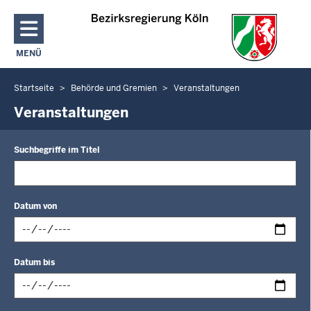
Direkt zum Inhalt
MENÜ
NAVIGATION AKTIVIEREN/DEAKTIVIEREN: HAUPTMENÜ
Startseite
Behörde und Gremien
Veranstaltungen
Sie
befinden
Veranstaltungen
sich
hier
Suchbegriffe im Titel
Datum von
Datum
Datum bis
im
folgenden
Format
Datum