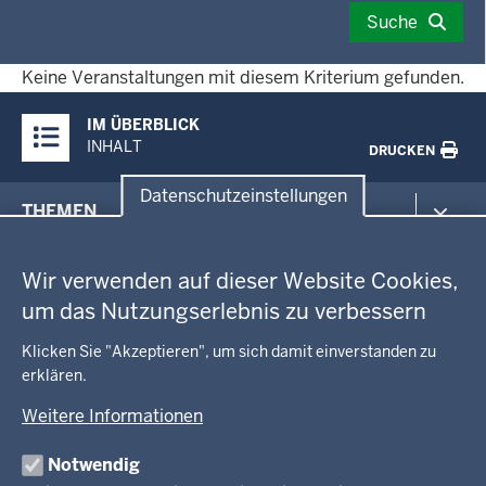
eingeben:
im
Suche
tt.mm.jjjj
folgenden
Format
Keine Veranstaltungen mit diesem Kriterium gefunden.
eingeben:
Überblick:
IM ÜBERBLICK
tt.mm.jjjj
Inhalte
INHALT
DRUCKEN
Datenschutzeinstellungen
Menü
THEMEN
in
Datenschutzeinstellungen
der
Arbeitsschutz
GEOBASIS NRW
Fußzeile
Wir verwenden auf dieser Website Cookies,
Gesundheit und Soziales
um das Nutzungserlebnis zu verbessern
Kommunales, Planung, Bauen und Verkehr
Ausbildung und Karriere
BEHÖRDE UND GREMIEN
Ordnung und Sicherheit
Geodaten-Anwendungen
Klicken Sie "Akzeptieren", um sich damit einverstanden zu
Schule und Bildung
Neues
erklären.
Amtsblatt
KARRIERE UND VORMERKSTELLE
Umwelt und Natur
Open Data
Behördenleitung
Weitere Informationen
Wirtschaft und Kultur
Produkte und Dienste
Gremien
Ausbildung und duales Studium
PRESSE
TIM-online
Notwendig
Leitbild
Stellenangebote
Webdienste