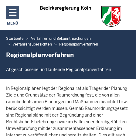
Direkt zum Inhalt
MENÜ
NAVIGATION AKTIVIEREN/DEAKTIVIEREN: HAUPTMENÜ
Startseite
Verfahren und Bekanntmachungen
Sie
Verfahrensübersichten
Regionalplanverfahren
befinden
Regionalplanverfahren
sich
hier
Abgeschlossene und laufende Regionalplanverfahren
In Regionalplänen legt der Regionalrat als Träger der Planung
Ziele und Grundsätze der Raumordnung fest, die von allen
raumbedeutsamen Planungen und Maßnahmen beachtet bzw.
berücksichtigt werden müssen. Gemäß Raumordnungsgesetz
sind Regionalpläne mit der Begründung und einer
Rechtsbehelfsbelehrung sowie im Falle einer durchgeführten
Umweltprüfung mit der zusammenfassenden Erklärung im
Internet zu veröffentlichen und bereitzuhalten. Dies gilt auch