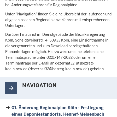
bei Änderungsverfahren für Regionalpläne.
Unter "Navigation" finden Sie eine Übersicht der laufenden und
abgeschlossenen Regionalplanverfahren mit entsprechenden
Unterlagen.
Darüber hinaus ist im Dienstgebäude der Bezirksregierung
Köln, Scheidtweilerstr. 4, 50933 Köln, eine Einsichtnahme in
die vorgenannten und zum Download bereitgehaltenen
Planunterlagen möglich. Hierzu wird um eine telefonische
Terminabsprache unter 0221/147-2032 oder um eine
Terminanfrage per E-Mail an
dezernat32
[at]
bezreg-
koeln
.
nrw
.
de
(dezernat32@bezreg-koeln
.
nrw
.
de)
gebeten.
NAVIGATION
01. Änderung Regionalplan Köln - Festlegung
eines Deponiestandorts, Hennef-Meisenbach