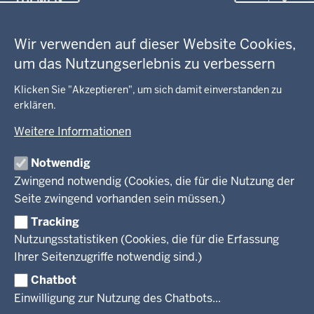
in
Datenschutzeinstellungen
der
Arbeitsschutz
GEOBASIS NRW
Fußzeile
Wir verwenden auf dieser Website Cookies,
Gesundheit und Soziales
um das Nutzungserlebnis zu verbessern
Kommunales, Planung, Bauen und Verkehr
Ausbildung und Karriere
BEHÖRDE UND GREMIEN
Ordnung und Sicherheit
Geodaten-Anwendungen
Klicken Sie "Akzeptieren", um sich damit einverstanden zu
Schule und Bildung
erklären.
Neues
Amtsblatt
KARRIERE UND VORMERKSTELLE
Umwelt und Natur
Open Data
Behördenleitung
Weitere Informationen
Wirtschaft und Kultur
Produkte und Dienste
Gremien
Ausbildung und duales Studium
PRESSE
TIM-online
Notwendig
Leitbild
Stellenangebote
Webdienste
Zwingend notwendig (Cookies, die für die Nutzung der
Personalvertretung
Stellenangebote Schule
Mediathek
Seite zwingend vorhanden sein müssen.)
VERFAHREN UND BEKANNTMACHUNGEN
Regierungsbezirk
Praktikum
Newsletter
Reisekostenstelle
Referendariate
Tracking
Pressekontakt
Bekanntmachungen
Veranstaltungen
Bewerbung
Nutzungsstatistiken (Cookies, die für die Erfassung
Pressemitteilungen
Legionellen
Facebook
Instagram
LinkedIn
Vormerkstelle NRW
Ihrer Seitenzugriffe notwendig sind.)
Publikationen
Luftreinhaltepläne
Chatbot
Verfahrensübersichten
© 2026 Bezirksregierung Köln
Einwilligung zur Nutzung des Chatbots...
Überwachung umweltrelevanter Anlagen
Fußzeile
Impressum
Datenschutzhinweise
Barrierefreiheit