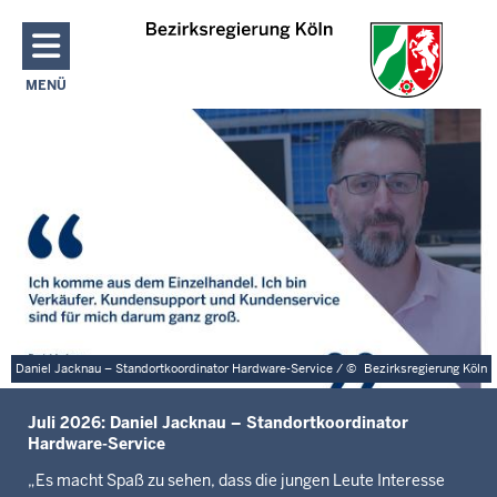
Direkt zum Inhalt
MENÜ
NAVIGATION AKTIVIEREN/DEAKTIVIEREN: HAUPTMENÜ
S
t
a
r
t
s
e
i
t
e
Daniel Jacknau – Standortkoordinator Hardware-Service /
©
Bezirksregierung Köln
Juli 2026: Daniel Jacknau – Standortkoordinator
Hardware-Service
„Es macht Spaß zu sehen, dass die jungen Leute Interesse