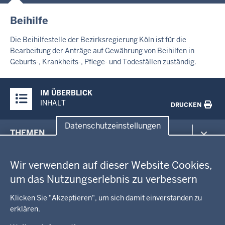
Beihilfe
Die Beihilfestelle der Bezirksregierung Köln ist für die
Bearbeitung der Anträge auf Gewährung von Beihilfen in
Geburts-, Krankheits-, Pflege- und Todesfällen zuständig.
Überblick:
IM ÜBERBLICK
Inhalte
INHALT
DRUCKEN
Datenschutzeinstellungen
Menü
THEMEN
in
Datenschutzeinstellungen
der
Arbeitsschutz
GEOBASIS NRW
Fußzeile
Wir verwenden auf dieser Website Cookies,
Gesundheit und Soziales
um das Nutzungserlebnis zu verbessern
Kommunales, Planung, Bauen und Verkehr
Ausbildung und Karriere
BEHÖRDE UND GREMIEN
Ordnung und Sicherheit
Geodaten-Anwendungen
Klicken Sie "Akzeptieren", um sich damit einverstanden zu
Schule und Bildung
Neues
erklären.
Amtsblatt
KARRIERE UND VORMERKSTELLE
Umwelt und Natur
Open Data
Behördenleitung