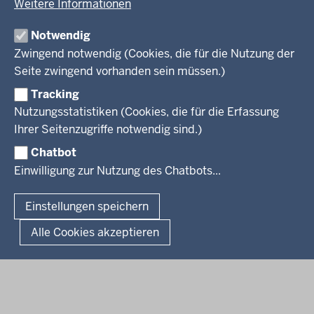
Weitere Informationen
Wirtschaft und Kultur
Produkte und Dienste
Gremien
Ausbildung und duales Studium
PRESSE
TIM-online
Notwendig
Leitbild
Stellenangebote
Webdienste
Zwingend notwendig (Cookies, die für die Nutzung der
Personalvertretung
Stellenangebote Schule
Mediathek
Seite zwingend vorhanden sein müssen.)
VERFAHREN UND BEKANNTMACHUNGEN
Regierungsbezirk
Praktikum
Newsletter
Reisekostenstelle
Referendariate
Tracking
Pressekontakt
Bekanntmachungen
Veranstaltungen
Bewerbung
Nutzungsstatistiken (Cookies, die für die Erfassung
Pressemitteilungen
Legionellen
Facebook
Instagram
LinkedIn
Vormerkstelle NRW
Ihrer Seitenzugriffe notwendig sind.)
Publikationen
Luftreinhaltepläne
Chatbot
Verfahrensübersichten
© 2026 Bezirksregierung Köln
Einwilligung zur Nutzung des Chatbots...
Überwachung umweltrelevanter Anlagen
Fußzeile
Impressum
Datenschutzhinweise
Barrierefreiheit
Organisationsplan
Lizenzbedingungen Geobasis NRW
Einstellungen speichern
Dokumente und Ressourcen
Kontakt
Kurzlink zu dieser Seite
Alle Cookies akzeptieren