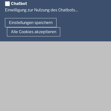
Chatbot
Verfahrensübersichten
© 2026 Bezirksregierung Köln
Einwilligung zur Nutzung des Chatbots...
Überwachung umweltrelevanter Anlagen
Fußzeile
Impressum
Datenschutzhinweise
Barrierefreiheit
Organisationsplan
Lizenzbedingungen Geobasis NRW
Einstellungen speichern
Dokumente und Ressourcen
Kontakt
Kurzlink zu dieser Seite
Alle Cookies akzeptieren