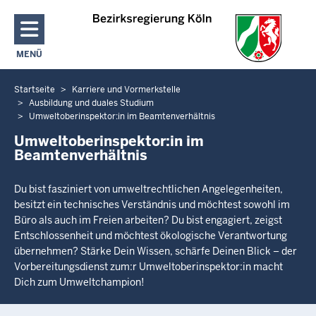
Direkt zum Inhalt
MENÜ
NAVIGATION AKTIVIEREN/DEAKTIVIEREN: HAUPTMENÜ
Startseite
Karriere und Vormerkstelle
Sie
Ausbildung und duales Studium
befinden
Umweltoberinspektor:in im Beamtenverhältnis
sich
Umweltoberinspektor:in im
hier
Beamtenverhältnis
Du bist fasziniert von umweltrechtlichen Angelegenheiten,
besitzt ein technisches Verständnis und möchtest sowohl im
Büro als auch im Freien arbeiten? Du bist engagiert, zeigst
Entschlossenheit und möchtest ökologische Verantwortung
übernehmen? Stärke Dein Wissen, schärfe Deinen Blick – der
Vorbereitungsdienst zum:r Umweltoberinspektor:in macht
Dich zum Umweltchampion!