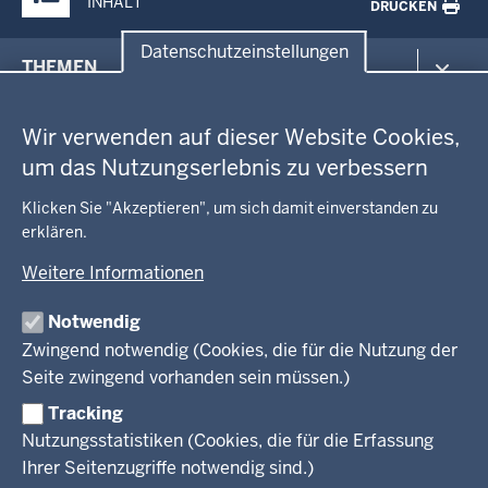
INHALT
DRUCKEN
Datenschutzeinstellungen
Menü
THEMEN
in
Datenschutzeinstellungen
der
Arbeitsschutz
GEOBASIS NRW
Fußzeile
Wir verwenden auf dieser Website Cookies,
Gesundheit und Soziales
um das Nutzungserlebnis zu verbessern
Kommunales, Planung, Bauen und Verkehr
Ausbildung und Karriere
BEHÖRDE UND GREMIEN
Ordnung und Sicherheit
Geodaten-Anwendungen
Klicken Sie "Akzeptieren", um sich damit einverstanden zu
Schule und Bildung
erklären.
Neues
Amtsblatt
KARRIERE UND VORMERKSTELLE
Umwelt und Natur
Open Data
Behördenleitung
Weitere Informationen
Wirtschaft und Kultur
Produkte und Dienste
Gremien
Ausbildung und duales Studium
PRESSE
TIM-online
Notwendig
Leitbild
Stellenangebote
Webdienste
Zwingend notwendig (Cookies, die für die Nutzung der
Personalvertretung
Stellenangebote Schule
Mediathek
Seite zwingend vorhanden sein müssen.)
VERFAHREN UND BEKANNTMACHUNGEN
Regierungsbezirk
Praktikum
Newsletter
Reisekostenstelle
Referendariate
Tracking
Pressekontakt
Bekanntmachungen
Veranstaltungen
Bewerbung
Nutzungsstatistiken (Cookies, die für die Erfassung
Pressemitteilungen
Legionellen
Facebook
Instagram
LinkedIn
Vormerkstelle NRW
Ihrer Seitenzugriffe notwendig sind.)
Publikationen
Luftreinhaltepläne