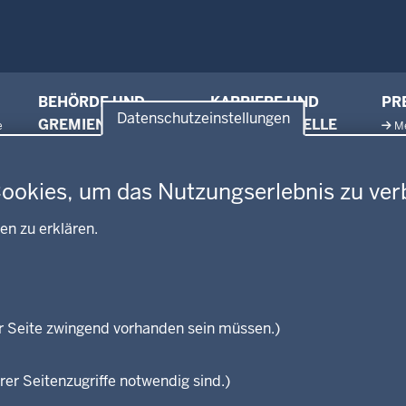
BEHÖRDE UND
KARRIERE UND
PR
Datenschutzeinstellungen
GREMIEN
VORMERKSTELLE
e
M
Ausbildung und duales
en
Amtsblatt
Ne
Studium
Behördenleitung
Pr
Stellenangebote
Cookies, um das Nutzungserlebnis zu ver
Gremien
Pr
Stellenangebote Schule
Leitbild
Pu
en zu erklären.
Praktikum
Personalvertretung
Referendariate
Regierungsbezirk
Bewerbung
Reisekostenstelle
Vormerkstelle NRW
Veranstaltungen
r Seite zwingend vorhanden sein müssen.)
rer Seitenzugriffe notwendig sind.)