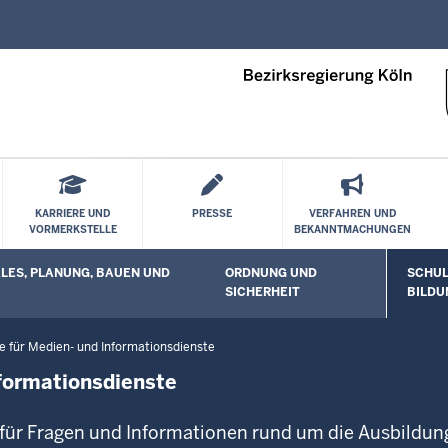
Direkt zum Inhalt
KARRIERE UND
PRESSE
VERFAHREN UND
VORMERKSTELLE
BEKANNTMACHUNGEN
ES, PLANUNG, BAUEN UND
ORDNUNG UND
SCHUL
 öffnen
Untermenü öffnen
Unterm
SICHERHEIT
BILDU
e für Medien- und Informationsdienste
formationsdienste
 für Fragen und Informationen rund um die Ausbildun