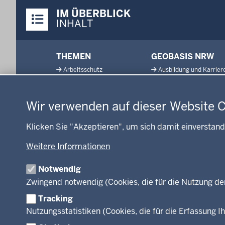
Überblick:
IM ÜBERBLICK
Inhalte
INHALT
Menü
THEMEN
GEOBASIS NRW
in
Arbeitsschutz
Ausbildung und Karrier
der
Datenschutzeinstellungen
Gesundheit und Soziales
Geodaten-Anwendung
Fußzeile
Kommunales, Planung,
Neues
Bauen und Verkehr
Wir verwenden auf dieser Website 
Open Data
Ordnung und Sicherheit
Produkte und Dienste
Klicken Sie "Akzeptieren", um sich damit einverstand
Schule und Bildung
TIM-online
Umwelt und Natur
Weitere Informationen
Webdienste
Wirtschaft und Kultur
Notwendig
Zwingend notwendig (Cookies, die für die Nutzung de
Tracking
Facebook
Instagram
LinkedIn
Nutzungsstatistiken (Cookies, die für die Erfassung Ih