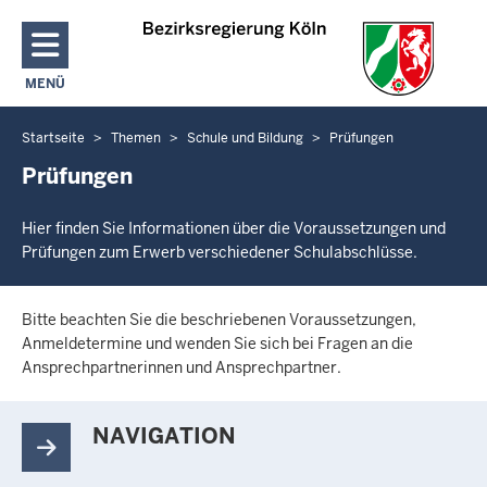
Direkt zum Inhalt
MENÜ
NAVIGATION AKTIVIEREN/DEAKTIVIEREN: HAUPTMENÜ
Startseite
Themen
Schule und Bildung
Prüfungen
Sie
befinden
Prüfungen
sich
hier
Hier finden Sie Informationen über die Voraussetzungen und
Prüfungen zum Erwerb verschiedener Schulabschlüsse.
Bitte beachten Sie die beschriebenen Voraussetzungen,
Anmeldetermine und wenden Sie sich bei Fragen an die
Ansprechpartnerinnen und Ansprechpartner.
NAVIGATION