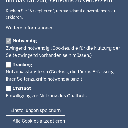
um das Nutzungserlebnis zu verbessern
Kommunales, Planung, Bauen und Verkehr
Ausbildung und Karriere
BEHÖRDE UND GREMIEN
Ordnung und Sicherheit
Geodaten-Anwendungen
Klicken Sie "Akzeptieren", um sich damit einverstanden zu
Schule und Bildung
erklären.
Neues
Amtsblatt
KARRIERE UND VORMERKSTELLE
Umwelt und Natur
Open Data
Behördenleitung
Weitere Informationen
Wirtschaft und Kultur
Produkte und Dienste
Gremien
Ausbildung und duales Studium
PRESSE
TIM-online
Notwendig
Leitbild
Stellenangebote
Webdienste
Zwingend notwendig (Cookies, die für die Nutzung der
Personalvertretung
Stellenangebote Schule
Mediathek
Seite zwingend vorhanden sein müssen.)
VERFAHREN UND BEKANNTMACHUNGEN
Regierungsbezirk
Praktikum
Newsletter
Reisekostenstelle
Referendariate
Tracking
Pressekontakt
Bekanntmachungen
Veranstaltungen
Bewerbung
Nutzungsstatistiken (Cookies, die für die Erfassung
Pressemitteilungen
Legionellen
Facebook
Instagram
LinkedIn
Vormerkstelle NRW
Ihrer Seitenzugriffe notwendig sind.)
Publikationen
Luftreinhaltepläne
Chatbot
Verfahrensübersichten
© 2026 Bezirksregierung Köln
Einwilligung zur Nutzung des Chatbots...
Überwachung umweltrelevanter Anlagen
Fußzeile
Impressum
Datenschutzhinweise
Barrierefreiheit
Organisationsplan
Lizenzbedingungen Geobasis NRW
Einstellungen speichern
Dokumente und Ressourcen
Kontakt
Kurzlink zu dieser Seite
Alle Cookies akzeptieren