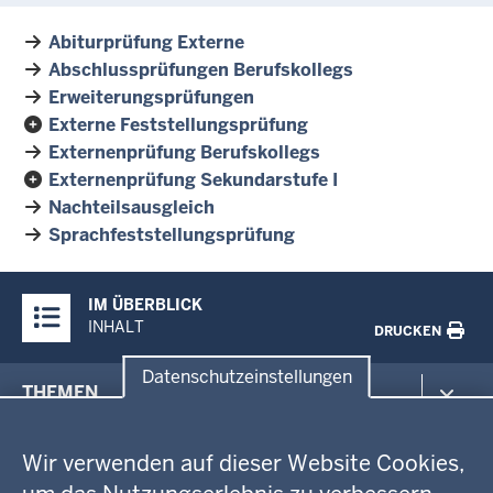
Abiturprüfung Externe
Abschlussprüfungen Berufskollegs
Erweiterungsprüfungen
Externe Feststellungsprüfung
Externenprüfung Berufskollegs
Externenprüfung Sekundarstufe I
Nachteilsausgleich
Sprachfeststellungsprüfung
Überblick:
IM ÜBERBLICK
Inhalte
INHALT
DRUCKEN
Datenschutzeinstellungen
Menü
THEMEN
in
Datenschutzeinstellungen
der
Arbeitsschutz
GEOBASIS NRW
Fußzeile
Wir verwenden auf dieser Website Cookies,
Gesundheit und Soziales