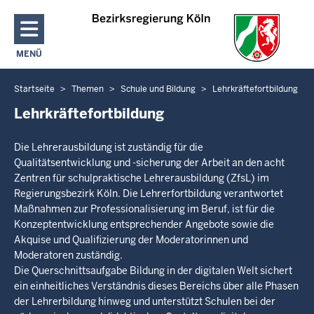
Direkt zum Inhalt
MENÜ
NAVIGATION AKTIVIEREN/DEAKTIVIEREN: HAUPTMENÜ
Startseite
Themen
Schule und Bildung
Lehrkräftefortbildung
Sie
befinden
Lehrkräftefortbildung
sich
hier
Die Lehrerausbildung ist zuständig für die
Qualitätsentwicklung und -sicherung der Arbeit an den acht
Zentren für schulpraktische Lehrerausbildung (ZfsL) im
Regierungsbezirk Köln. Die Lehrerfortbildung verantwortet
Maßnahmen zur Professionalisierung im Beruf, ist für die
Konzeptentwicklung entsprechender Angebote sowie die
Akquise und Qualifizierung der Moderatorinnen und
Moderatoren zuständig.
Die Querschnittsaufgabe Bildung in der digitalen Welt sichert
ein einheitliches Verständnis dieses Bereichs über alle Phasen
der Lehrerbildung hinweg und unterstützt Schulen bei der