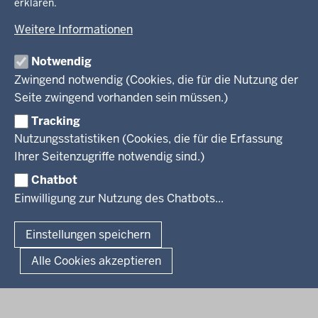
erklären.
Neues
Amtsblatt
KARRIERE UND VORMERKSTELLE
Umwelt und Natur
Open Data
Behördenleitung
Weitere Informationen
Wirtschaft und Kultur
Produkte und Dienste
Gremien
Ausbildung und duales Studium
PRESSE
TIM-online
Notwendig
Leitbild
Stellenangebote
Webdienste
Zwingend notwendig (Cookies, die für die Nutzung der
Personalvertretung
Stellenangebote Schule
Mediathek
Seite zwingend vorhanden sein müssen.)
VERFAHREN UND BEKANNTMACHUNGEN
Regierungsbezirk
Praktikum
Newsletter
Reisekostenstelle
Referendariate
Tracking
Pressekontakt
Bekanntmachungen
Veranstaltungen
Bewerbung
Nutzungsstatistiken (Cookies, die für die Erfassung
Pressemitteilungen
Legionellen
Facebook
Instagram
LinkedIn
Vormerkstelle NRW
Ihrer Seitenzugriffe notwendig sind.)
Publikationen
Luftreinhaltepläne
Chatbot
Verfahrensübersichten
© 2026 Bezirksregierung Köln
Einwilligung zur Nutzung des Chatbots...
Überwachung umweltrelevanter Anlagen
Fußzeile
Impressum
Datenschutzhinweise
Barrierefreiheit
Organisationsplan
Lizenzbedingungen Geobasis NRW
Einstellungen speichern
Dokumente und Ressourcen
Kontakt
Kurzlink zu dieser Seite
Alle Cookies akzeptieren