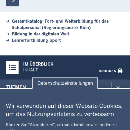
Gesamtkatalog: Fort- und Weiterbildung für das
Schulpersonal (Regierungsbezirk Köln)
Bildung in der digitalen Welt
Lehrerfortbildung Sport
Überblick:
IM ÜBERBLICK
Inhalte
INHALT
DRUCKEN
Datenschutzeinstellungen
Menü
THEMEN
in
Datenschutzeinstellungen
der
Arbeitsschutz
GEOBASIS NRW
Fußzeile
Wir verwenden auf dieser Website Cookies,
Gesundheit und Soziales
um das Nutzungserlebnis zu verbessern
Kommunales, Planung, Bauen und Verkehr
Ausbildung und Karriere
BEHÖRDE UND GREMIEN
Ordnung und Sicherheit
Geodaten-Anwendungen
Klicken Sie "Akzeptieren", um sich damit einverstanden zu
Schule und Bildung