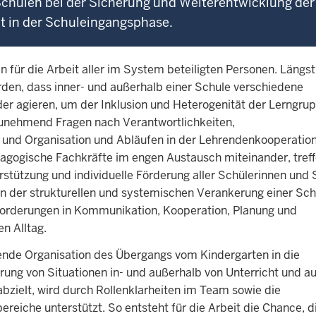
chulen bei der Sicherung und Weiterentwicklung der 
t in der Schuleingangsphase.
 für die Arbeit aller im System beteiligten Personen. Längst 
rden, dass inner- und außerhalb einer Schule verschiedene
der agieren, um der Inklusion und Heterogenität der Lerngru
 zunehmend Fragen nach Verantwortlichkeiten,
und Organisation und Abläufen in der Lehrendenkooperation.
agogische Fachkräfte im engen Austausch miteinander, tref
tützung und individuelle Förderung aller Schülerinnen und S
n der strukturellen und systemischen Verankerung einer Sch
forderungen in Kommunikation, Kooperation, Planung und
n Alltag.
nde Organisation des Übergangs vom Kindergarten in die
rung von Situationen in- und außerhalb von Unterricht und au
abzielt, wird durch Rollenklarheiten im Team sowie die
eiche unterstützt. So entsteht für die Arbeit die Chance, di