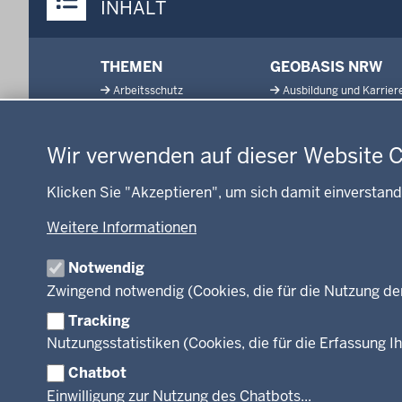
INHALT
Menü
THEMEN
GEOBASIS NRW
in
Arbeitsschutz
Ausbildung und Karrier
der
Datenschutzeinstellungen
Gesundheit und Soziales
Geodaten-Anwendung
Fußzeile
Kommunales, Planung,
Neues
Bauen und Verkehr
Wir verwenden auf dieser Website 
Open Data
Ordnung und Sicherheit
Produkte und Dienste
Klicken Sie "Akzeptieren", um sich damit einverstand
Schule und Bildung
TIM-online
Umwelt und Natur
Weitere Informationen
Webdienste
Wirtschaft und Kultur
Notwendig
Zwingend notwendig (Cookies, die für die Nutzung de
Tracking
Facebook
Instagram
LinkedIn
Nutzungsstatistiken (Cookies, die für die Erfassung Ih
Chatbot
© 2026 Bezirksregierung Köln
Einwilligung zur Nutzung des Chatbots...