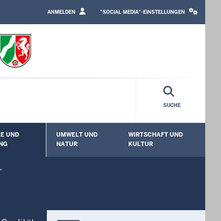
LOGIN
SOCIAL
/
MEDIA
ANMELDEN
"SOCIAL MEDIA"-EINSTELLUNGEN
PROFILE
SETTINGS
LINK
BLOCK
SUCHE
E UND
UMWELT UND
WIRTSCHAFT UND
enü öffnen
Untermenü öffnen
Untermenü öffnen
Unt
NG
NATUR
KULTUR
“