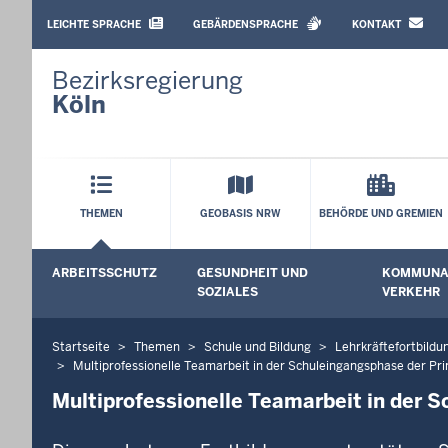
BARRIEREARME
SPRACHEN
LEICHTE SPRACHE
GEBÄRDENSPRACHE
KONTAKT
Bezirksregierung
Köln
Hauptmenü
THEMEN
GEOBASIS NRW
BEHÖRDE UND GREMIEN
Sekundärmenü
ARBEITSSCHUTZ
GESUNDHEIT UND
KOMMUNAL
Untermenü öffnen
Untermenü
SOZIALES
VERKEHR
Startseite
Themen
Schule und Bildung
Lehrkräftefortbildu
Sie
Multiprofessionelle Teamarbeit in der Schuleingangsphase der Pr
befinden
Multiprofessionelle Teamarbeit in der 
sich
hier