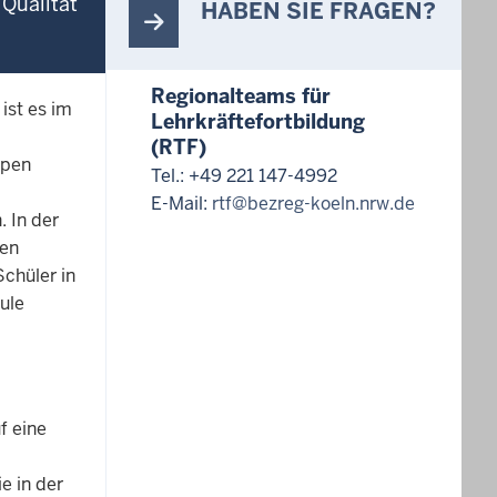
Qualität
HABEN SIE FRAGEN?
Regionalteams für
ist es im
Lehrkräftefortbildung
(RTF)
ppen
Tel.: +49 221 147-4992
E-Mail:
rtf@bezreg-koeln.nrw.de
 In der
fen
chüler in
ule
f eine
e in der