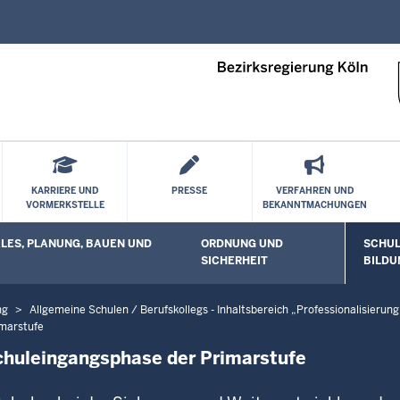
Direkt zum Inhalt
KARRIERE UND
PRESSE
VERFAHREN UND
VORMERKSTELLE
BEKANNTMACHUNGEN
ES, PLANUNG, BAUEN UND
ORDNUNG UND
SCHUL
 öffnen
Untermenü öffnen
Unterm
SICHERHEIT
BILDU
ng
Allgemeine Schulen / Berufskollegs - Inhaltsbereich „Professionalisierung
imarstufe
Schuleingangsphase der Primarstufe