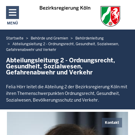
Direkt zum Inhalt
MENÜ
NAVIGATION AKTIVIEREN/DEAKTIVIEREN: HAUPTMENÜ
Startseite
Behörde und Gremien
Behördenleitung
Sie
Abteilungsleitung 2 - Ordnungsrecht, Gesundheit, Sozialwesen,
befinden
Gefahrenabwehr und Verkehr
sich
Abteilungsleitung 2 - Ordnungsrecht,
hier
Gesundheit, Sozialwesen,
Gefahrenabwehr und Verkehr
Felia Hörr leitet die Abteilung 2 der Bezirksregierung Köln mit
ihren Themenschwerpunkten Ordnungsrecht, Gesundheit,
Sozialwesen, Bevölkerungsschutz und Verkehr.
Kontakt