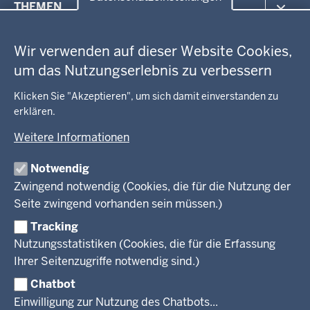
THEMEN
in
Datenschutzeinstellungen
der
Arbeitsschutz
GEOBASIS NRW
Fußzeile
Wir verwenden auf dieser Website Cookies,
Gesundheit und Soziales
um das Nutzungserlebnis zu verbessern
Kommunales, Planung, Bauen und Verkehr
Ausbildung und Karriere
BEHÖRDE UND GREMIEN
Ordnung und Sicherheit
Geodaten-Anwendungen
Klicken Sie "Akzeptieren", um sich damit einverstanden zu
Schule und Bildung
Neues
erklären.
Amtsblatt
KARRIERE UND VORMERKSTELLE
Umwelt und Natur
Open Data
Behördenleitung
Weitere Informationen
Wirtschaft und Kultur
Produkte und Dienste
Gremien
Ausbildung und duales Studium
PRESSE
TIM-online
Notwendig
Leitbild
Stellenangebote
Webdienste
Zwingend notwendig (Cookies, die für die Nutzung der
Personalvertretung
Stellenangebote Schule
Mediathek
Seite zwingend vorhanden sein müssen.)
VERFAHREN UND BEKANNTMACHUNGEN
Regierungsbezirk
Praktikum
Newsletter
Reisekostenstelle
Referendariate
Tracking
Pressekontakt
Bekanntmachungen
Veranstaltungen
Bewerbung
Nutzungsstatistiken (Cookies, die für die Erfassung
Pressemitteilungen
Legionellen
Facebook
Instagram
LinkedIn
Vormerkstelle NRW
Ihrer Seitenzugriffe notwendig sind.)
Publikationen
Luftreinhaltepläne
Chatbot
Verfahrensübersichten
© 2026 Bezirksregierung Köln
Einwilligung zur Nutzung des Chatbots...
Überwachung umweltrelevanter Anlagen