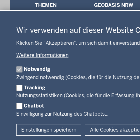
THEMEN
GEOBASIS NRW
in
Datenschutzeinstellungen
Arbeitsschutz
Ausbildung und Karrier
der
Gesundheit und Soziales
Geodaten-Anwendung
Fußzeile
Kommunales, Planung,
Wir verwenden auf dieser Website 
Neues
Bauen und Verkehr
Open Data
Ordnung und Sicherheit
Klicken Sie "Akzeptieren", um sich damit einverstand
Produkte und Dienste
Schule und Bildung
TIM-online
Weitere Informationen
Umwelt und Natur
Webdienste
Wirtschaft und Kultur
Notwendig
Zwingend notwendig (Cookies, die für die Nutzung de
Tracking
Nutzungsstatistiken (Cookies, die für die Erfassung Ih
Facebook
Instagram
LinkedIn
Chatbot
Einwilligung zur Nutzung des Chatbots...
© 2026 Bezirksregierung Köln
Einstellungen speichern
Alle Cookies akzepti