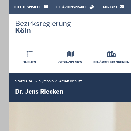
BARRIEREARME
SPRACHEN
LEICHTE SPRACHE
GEBÄRDENSPRACHE
KONTAKT
Bezirksregierung
Köln
Hauptmenü
THEMEN
GEOBASIS NRW
BEHÖRDE UND GREMIEN
Startseite
Symbolbild: Arbeitsschutz
Sie
befinden
Dr. Jens Riecken
sich
hier