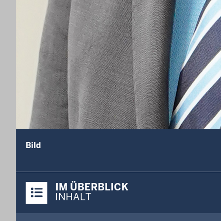
Bild
Überblick:
IM ÜBERBLICK
Inhalte
INHALT
Menü