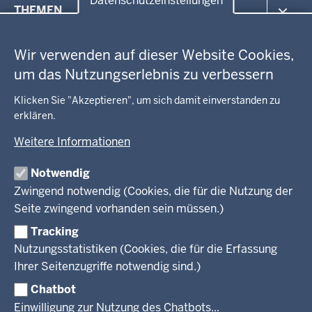
Menü
Datenschutzeinstellungen
THEMEN
in
Datenschutzeinstellungen
der
Arbeitsschutz
GEOBASIS NRW
Fußzeile
Wir verwenden auf dieser Website Cookies,
Gesundheit und Soziales
um das Nutzungserlebnis zu verbessern
Kommunales, Planung, Bauen und Verkehr
Ausbildung und Karriere
BEHÖRDE UND GREMIEN
Ordnung und Sicherheit
Geodaten-Anwendungen
Klicken Sie "Akzeptieren", um sich damit einverstanden zu
Schule und Bildung
Neues
erklären.
Amtsblatt
KARRIERE UND VORMERKSTELLE
Umwelt und Natur
Open Data
Behördenleitung
Weitere Informationen
Wirtschaft und Kultur
Produkte und Dienste
Gremien
Ausbildung und duales Studium
PRESSE
TIM-online
Notwendig
Leitbild
Stellenangebote
Webdienste
Zwingend notwendig (Cookies, die für die Nutzung der
Personalvertretung
Stellenangebote Schule
Mediathek
Seite zwingend vorhanden sein müssen.)
VERFAHREN UND BEKANNTMACHUNGEN
Regierungsbezirk
Praktikum
Newsletter
Reisekostenstelle
Referendariate
Tracking
Pressekontakt
Bekanntmachungen
Veranstaltungen
Bewerbung
Nutzungsstatistiken (Cookies, die für die Erfassung
Pressemitteilungen
Legionellen
Facebook
Instagram
LinkedIn
Vormerkstelle NRW
Ihrer Seitenzugriffe notwendig sind.)
Publikationen
Luftreinhaltepläne
Chatbot
Verfahrensübersichten
© 2026 Bezirksregierung Köln
Einwilligung zur Nutzung des Chatbots...
Überwachung umweltrelevanter Anlagen