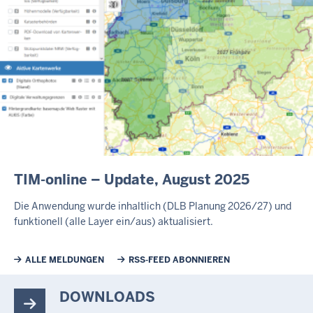
B
TIM-online – Update, August 2025
L
O
Die Anwendung wurde inhaltlich (DLB Planung 2026/27) und
G
funktionell (alle Layer ein/aus) aktualisiert.
-
A
R
Weiterführende Links
ALLE MELDUNGEN
RSS-FEED ABONNIEREN
T
I
DOWNLOADS
K
E