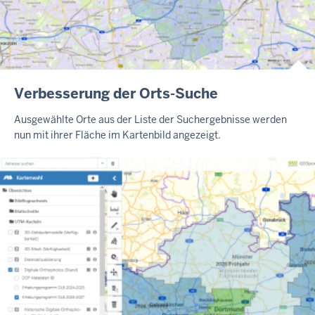
B
Verbesserung der Orts-Suche
L
O
Ausgewählte Orte aus der Liste der Suchergebnisse werden
G
nun mit ihrer Fläche im Kartenbild angezeigt.
-
A
R
T
I
K
E
L