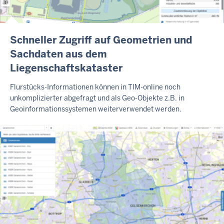
B
Schneller Zugriff auf Geometrien und
L
Sachdaten aus dem
O
Liegenschaftskataster
G
-
A
Flurstücks-Informationen können in TIM-online noch
R
unkomplizierter abgefragt und als Geo-Objekte z.B. in
T
Geoinformationssystemen weiterverwendet werden.
I
K
E
L