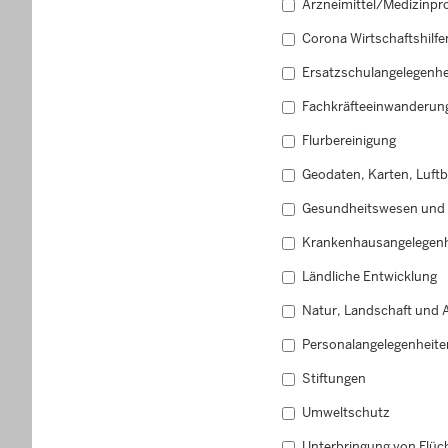
Arzneimittel/Medizinpr
Corona Wirtschaftshilfe
Ersatzschulangelegenhe
Fachkräfteeinwanderun
Flurbereinigung
Geodaten, Karten, Luft
Gesundheitswesen und 
Krankenhausangelegenh
Ländliche Entwicklung
Natur, Landschaft und A
Personalangelegenheite
Stiftungen
Umweltschutz
Unterbringung von Flüc