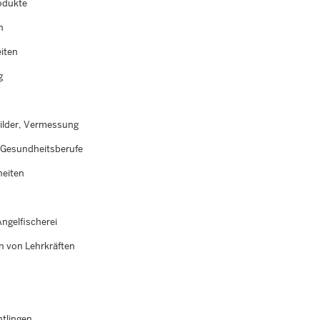
odukte
n
iten
g
bilder, Vermessung
Gesundheitsberufe
eiten
ngelfischerei
n von Lehrkräften
htlingen