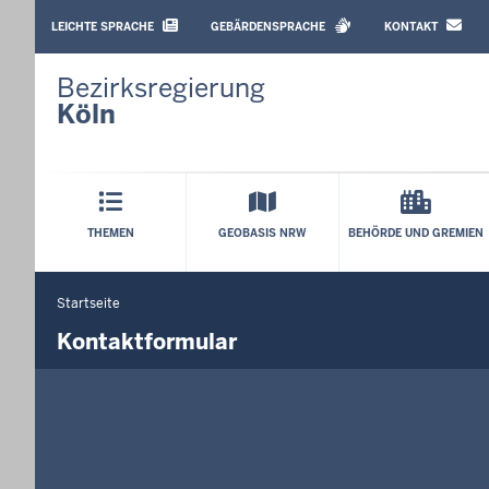
BARRIEREARME
SPRACHEN
LEICHTE SPRACHE
GEBÄRDENSPRACHE
KONTAKT
Bezirksregierung
Köln
Hauptmenü
THEMEN
GEOBASIS NRW
BEHÖRDE UND GREMIEN
Startseite
Sie
befinden
Kontaktformular
sich
hier