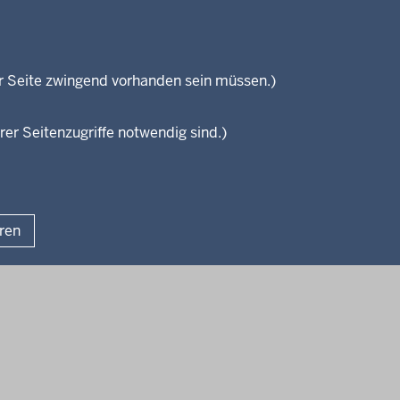
Referendariate
Regierungsbezirk
Bewerbung
Reisekostenstelle
Vormerkstelle NRW
Veranstaltungen
r Seite zwingend vorhanden sein müssen.)
rer Seitenzugriffe notwendig sind.)
Fußzeile
Impressum
Datenschutzhinwei
Lizenzbedingungen Geobasis NRW
Kurzlink zu dieser Seite
eren