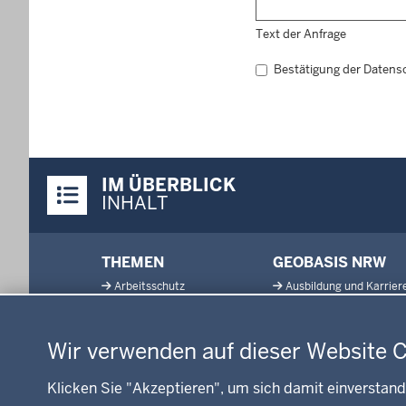
Text der Anfrage
Bestätigung der Datens
Überblick:
IM ÜBERBLICK
Inhalte
INHALT
Menü
THEMEN
GEOBASIS NRW
in
Arbeitsschutz
Ausbildung und Karrier
der
Datenschutzeinstellungen
Gesundheit und Soziales
Geodaten-Anwendung
Fußzeile
Kommunales, Planung,
Neues
Bauen und Verkehr
Wir verwenden auf dieser Website 
Open Data
Ordnung und Sicherheit
Produkte und Dienste
Klicken Sie "Akzeptieren", um sich damit einverstand
Schule und Bildung
TIM-online