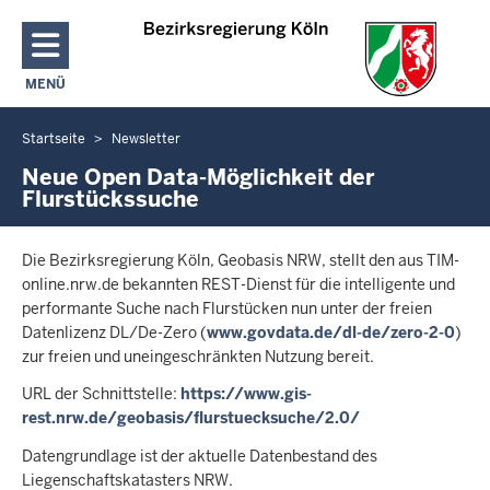
Direkt zum Inhalt
MENÜ
NAVIGATION AKTIVIEREN/DEAKTIVIEREN: HAUPTMENÜ
Startseite
Newsletter
Sie
befinden
Neue Open Data-Möglichkeit der
Flurstückssuche
sich
hier
Die Bezirksregierung Köln, Geobasis NRW, stellt den aus TIM-
online.nrw.de bekannten REST-Dienst für die intelligente und
performante Suche nach Flurstücken nun unter der freien
Datenlizenz DL/De-Zero (
www.govdata.de/dl-de/zero-2-0
)
zur freien und uneingeschränkten Nutzung bereit.
URL der Schnittstelle:
https://www.gis-
rest.nrw.de/geobasis/flurstuecksuche/2.0/
Datengrundlage ist der aktuelle Datenbestand des
Liegenschaftskatasters NRW.