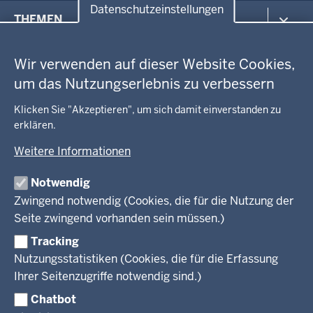
Datenschutzeinstellungen
Menü
THEMEN
in
Datenschutzeinstellungen
der
Arbeitsschutz
GEOBASIS NRW
Fußzeile
Wir verwenden auf dieser Website Cookies,
Gesundheit und Soziales
um das Nutzungserlebnis zu verbessern
Kommunales, Planung, Bauen und Verkehr
Ausbildung und Karriere
BEHÖRDE UND GREMIEN
Ordnung und Sicherheit
Geodaten-Anwendungen
Klicken Sie "Akzeptieren", um sich damit einverstanden zu
Schule und Bildung
Neues
erklären.
Amtsblatt
KARRIERE UND VORMERKSTELLE
Umwelt und Natur
Open Data
Behördenleitung
Weitere Informationen
Wirtschaft und Kultur
Produkte und Dienste
Gremien
Ausbildung und duales Studium
PRESSE
TIM-online
Notwendig
Leitbild
Stellenangebote
Webdienste
Zwingend notwendig (Cookies, die für die Nutzung der
Personalvertretung
Stellenangebote Schule
Mediathek
Seite zwingend vorhanden sein müssen.)
VERFAHREN UND BEKANNTMACHUNGEN
Regierungsbezirk
Praktikum
Newsletter
Reisekostenstelle
Referendariate
Tracking
Pressekontakt
Bekanntmachungen
Veranstaltungen
Bewerbung
Nutzungsstatistiken (Cookies, die für die Erfassung
Pressemitteilungen
Legionellen
Facebook
Instagram
LinkedIn
Vormerkstelle NRW
Ihrer Seitenzugriffe notwendig sind.)
Publikationen
Luftreinhaltepläne
Chatbot
Verfahrensübersichten
© 2026 Bezirksregierung Köln