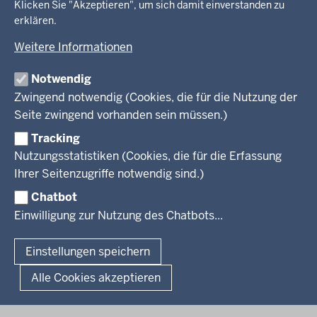
Geodaten-Anwendungen
Klicken Sie "Akzeptieren", um sich damit einverstanden zu
Schule und Bildung
erklären.
Neues
Amtsblatt
KARRIERE UND VORMERKSTELLE
Umwelt und Natur
Open Data
Behördenleitung
Weitere Informationen
Wirtschaft und Kultur
Produkte und Dienste
Gremien
Ausbildung und duales Studium
PRESSE
TIM-online
Notwendig
Leitbild
Stellenangebote
Webdienste
Zwingend notwendig (Cookies, die für die Nutzung der
Personalvertretung
Stellenangebote Schule
Mediathek
Seite zwingend vorhanden sein müssen.)
VERFAHREN UND BEKANNTMACHUNGEN
Regierungsbezirk
Praktikum
Newsletter
Reisekostenstelle
Referendariate
Tracking
Pressekontakt
Bekanntmachungen
Veranstaltungen
Bewerbung
Nutzungsstatistiken (Cookies, die für die Erfassung
Pressemitteilungen
Legionellen
Facebook
Instagram
LinkedIn
Vormerkstelle NRW
Ihrer Seitenzugriffe notwendig sind.)
Publikationen
Luftreinhaltepläne
Chatbot
Verfahrensübersichten
© 2026 Bezirksregierung Köln
Einwilligung zur Nutzung des Chatbots...
Überwachung umweltrelevanter Anlagen
Fußzeile
Impressum
Datenschutzhinweise
Barrierefreiheit
Organisationsplan
Lizenzbedingungen Geobasis NRW
Einstellungen speichern
Dokumente und Ressourcen
Kontakt
Kurzlink zu dieser Seite
Alle Cookies akzeptieren