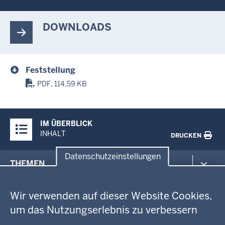
DOWNLOADS
Feststellung
PDF, 114,59 KB
Überblick:
IM ÜBERBLICK
Inhalte
INHALT
DRUCKEN
Datenschutzeinstellungen
Menü
THEMEN
in
Datenschutzeinstellungen
der
Arbeitsschutz
GEOBASIS NRW
Fußzeile
Wir verwenden auf dieser Website Cookies,
Gesundheit und Soziales
um das Nutzungserlebnis zu verbessern
Kommunales, Planung, Bauen und Verkehr
Ausbildung und Karriere
BEHÖRDE UND GREMIEN
Ordnung und Sicherheit