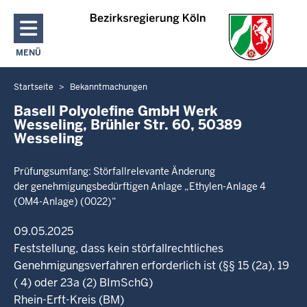
Direkt zum Inhalt
MENÜ
NAVIGATION AKTIVIEREN/DEAKTIVIEREN: HAUPTMENÜ
Startseite
Bekanntmachungen
Sie
befinden
Basell Polyolefine GmbH Werk
Wesseling, Brühler Str. 60, 50389
sich
Wesseling
hier
Prüfungsumfang: Störfallrelevante Änderung
der genehmigungsbedürftigen Anlage „Ethylen-Anlage 4
(OM4-Anlage) (0022)“
09.05.2025
Feststellung, dass kein störfallrechtliches
Genehmigungsverfahren erforderlich ist (§§ 15 (2a), 19
( 4) oder 23a (2) BImSchG)
Rhein-Erft-Kreis (BM)