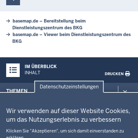
basemap.de – Bereitstellung beim
Dienstleistungszentrum des BKG
basemap.de – Viewer beim Dienstleistungszentrum des
BKG
Überblick:
IM ÜBERBLICK
Inhalte
INHALT
DRUCKEN
Datenschutzeinstellungen
Menü
THEMEN
in
Datenschutzeinstellungen
der
Arbeitsschutz
GEOBASIS NRW
Fußzeile
Wir verwenden auf dieser Website Cookies,
Gesundheit und Soziales
um das Nutzungserlebnis zu verbessern
Kommunales, Planung, Bauen und Verkehr
Ausbildung und Karriere
BEHÖRDE UND GREMIEN
Ordnung und Sicherheit
Geodaten-Anwendungen
Klicken Sie "Akzeptieren", um sich damit einverstanden zu
Schule und Bildung
erklären.
Neues