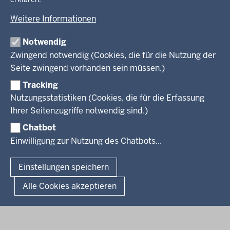
Amtsblatt
KARRIERE UND VORMERKSTELLE
Umwelt und Natur
Open Data
Behördenleitung
Weitere Informationen
Wirtschaft und Kultur
Produkte und Dienste
Gremien
Ausbildung und duales Studium
PRESSE
TIM-online
Notwendig
Leitbild
Stellenangebote
Webdienste
Zwingend notwendig (Cookies, die für die Nutzung der
Personalvertretung
Stellenangebote Schule
Mediathek
Seite zwingend vorhanden sein müssen.)
VERFAHREN UND BEKANNTMACHUNGEN
Regierungsbezirk
Praktikum
Newsletter
Reisekostenstelle
Referendariate
Tracking
Pressekontakt
Bekanntmachungen
Veranstaltungen
Bewerbung
Nutzungsstatistiken (Cookies, die für die Erfassung
Pressemitteilungen
Legionellen
Facebook
Instagram
LinkedIn
Vormerkstelle NRW
Ihrer Seitenzugriffe notwendig sind.)
Publikationen
Luftreinhaltepläne
Chatbot
Verfahrensübersichten
© 2026 Bezirksregierung Köln
Einwilligung zur Nutzung des Chatbots...
Überwachung umweltrelevanter Anlagen
Fußzeile
Impressum
Datenschutzhinweise
Barrierefreiheit
Organisationsplan
Lizenzbedingungen Geobasis NRW
Einstellungen speichern
Dokumente und Ressourcen
Kontakt
Kurzlink zu dieser Seite
Alle Cookies akzeptieren