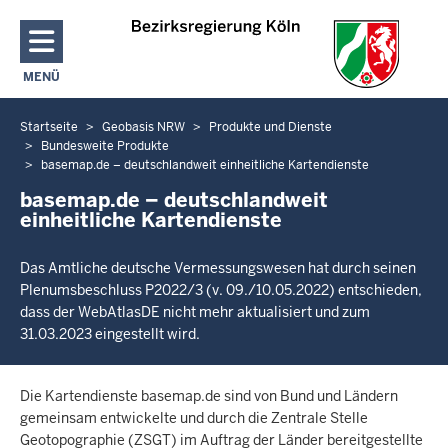
Direkt zum Inhalt
MENÜ
NAVIGATION AKTIVIEREN/DEAKTIVIEREN: HAUPTMENÜ
Startseite
Geobasis NRW
Produkte und Dienste
Sie
Bundesweite Produkte
befinden
basemap.de – deutschlandweit einheitliche Kartendienste
sich
basemap.de – deutschlandweit
hier
einheitliche Kartendienste
Das Amtliche deutsche Vermessungswesen hat durch seinen
Plenumsbeschluss P2022/3 (v. 09./10.05.2022) entschieden,
dass der WebAtlasDE nicht mehr aktualisiert und zum
31.03.2023 eingestellt wird.
Die Kartendienste basemap.de sind von Bund und Ländern
gemeinsam entwickelte und durch die Zentrale Stelle
Geotopographie (ZSGT) im Auftrag der Länder bereitgestellte