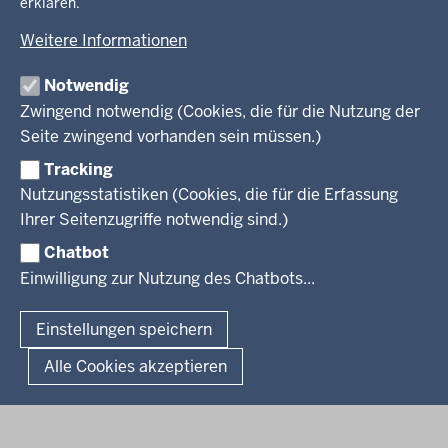
Neues
erklären.
Amtsblatt
KARRIERE UND VORMERKSTELLE
Umwelt und Natur
Open Data
Behördenleitung
Weitere Informationen
Wirtschaft und Kultur
Produkte und Dienste
Gremien
Ausbildung und duales Studium
PRESSE
TIM-online
Notwendig
Leitbild
Stellenangebote
Webdienste
Zwingend notwendig (Cookies, die für die Nutzung der
Personalvertretung
Stellenangebote Schule
Mediathek
Seite zwingend vorhanden sein müssen.)
VERFAHREN UND BEKANNTMACHUNGEN
Regierungsbezirk
Praktikum
Newsletter
Reisekostenstelle
Referendariate
Tracking
Pressekontakt
Bekanntmachungen
Veranstaltungen
Bewerbung
Nutzungsstatistiken (Cookies, die für die Erfassung
Pressemitteilungen
Legionellen
Facebook
Instagram
LinkedIn
Vormerkstelle NRW
Ihrer Seitenzugriffe notwendig sind.)
Publikationen
Luftreinhaltepläne
Chatbot
Verfahrensübersichten
© 2026 Bezirksregierung Köln
Einwilligung zur Nutzung des Chatbots...
Überwachung umweltrelevanter Anlagen
Fußzeile
Impressum
Datenschutzhinweise
Barrierefreiheit
Organisationsplan
Lizenzbedingungen Geobasis NRW
Einstellungen speichern
Dokumente und Ressourcen
Kontakt
Kurzlink zu dieser Seite
Alle Cookies akzeptieren