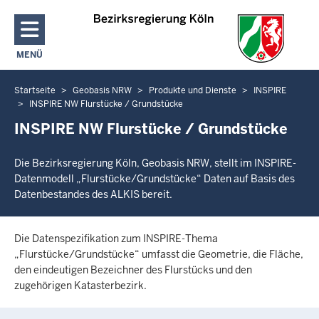
Direkt zum Inhalt
MENÜ
NAVIGATION AKTIVIEREN/DEAKTIVIEREN: HAUPTMENÜ
Startseite
Geobasis NRW
Produkte und Dienste
INSPIRE
Sie
INSPIRE NW Flurstücke / Grundstücke
befinden
INSPIRE NW Flurstücke / Grundstücke
sich
hier
Die Bezirksregierung Köln, Geobasis NRW, stellt im INSPIRE-
Datenmodell „Flurstücke/Grundstücke“ Daten auf Basis des
Datenbestandes des ALKIS bereit.
Die Datenspezifikation zum INSPIRE-Thema
„Flurstücke/Grundstücke“ umfasst die Geometrie, die Fläche,
den eindeutigen Bezeichner des Flurstücks und den
zugehörigen Katasterbezirk.