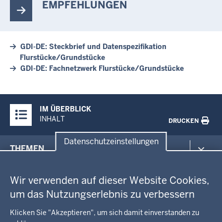
EMPFEHLUNGEN
GDI-DE: Steckbrief und Datenspezifikation
Flurstücke/Grundstücke
GDI-DE: Fachnetzwerk Flurstücke/Grundstücke
Überblick:
IM ÜBERBLICK
Inhalte
INHALT
DRUCKEN
Datenschutzeinstellungen
Menü
THEMEN
in
Datenschutzeinstellungen
der
Arbeitsschutz
GEOBASIS NRW
Fußzeile
Wir verwenden auf dieser Website Cookies,
Gesundheit und Soziales
um das Nutzungserlebnis zu verbessern
Kommunales, Planung, Bauen und Verkehr
Ausbildung und Karriere
BEHÖRDE UND GREMIEN
Ordnung und Sicherheit
Geodaten-Anwendungen
Klicken Sie "Akzeptieren", um sich damit einverstanden zu
Schule und Bildung