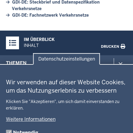
GDI-DE: Steckbrief und Datenspezifikation
Verkehrsnetze
GDI-DE: Fachnetzwerk Verkehrsnetze
Überblick:
IM ÜBERBLICK
Inhalte
INHALT
DRUCKEN
Menü
Datenschutzeinstellungen
THEMEN
in
Datenschutzeinstellungen
der
Arbeitsschutz
GEOBASIS NRW
Fußzeile
Wir verwenden auf dieser Website Cookies,
Gesundheit und Soziales
um das Nutzungserlebnis zu verbessern
Kommunales, Planung, Bauen und Verkehr
Ausbildung und Karriere
BEHÖRDE UND GREMIEN
Ordnung und Sicherheit
Geodaten-Anwendungen
Klicken Sie "Akzeptieren", um sich damit einverstanden zu
Schule und Bildung
Neues
erklären.
Amtsblatt
KARRIERE UND VORMERKSTELLE
Umwelt und Natur
Open Data
Behördenleitung
Weitere Informationen
Wirtschaft und Kultur
Produkte und Dienste
Gremien
Ausbildung und duales Studium
PRESSE
TIM-online
Notwendig
Leitbild