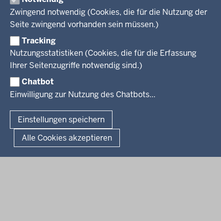
Stellenangebote
Webdienste
Personalvertretung
Zwingend notwendig (Cookies, die für die Nutzung der
Stellenangebote Schule
Mediathek
VERFAHREN UND BEKANNTMACHUNGEN
Regierungsbezirk
Seite zwingend vorhanden sein müssen.)
Praktikum
Newsletter
Reisekostenstelle
Referendariate
Tracking
Pressekontakt
Bekanntmachungen
Veranstaltungen
Bewerbung
Nutzungsstatistiken (Cookies, die für die Erfassung
Pressemitteilungen
Legionellen
Facebook
Instagram
LinkedIn
Vormerkstelle NRW
Ihrer Seitenzugriffe notwendig sind.)
Publikationen
Luftreinhaltepläne
Chatbot
Verfahrensübersichten
© 2026 Bezirksregierung Köln
Einwilligung zur Nutzung des Chatbots...
Überwachung umweltrelevanter Anlagen
Fußzeile
Impressum
Datenschutzhinweise
Barrierefreiheit
Organisationsplan
Lizenzbedingungen Geobasis NRW
Einstellungen speichern
Dokumente und Ressourcen
Kontakt
Kurzlink zu dieser Seite
Alle Cookies akzeptieren