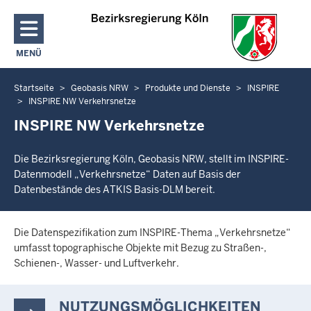
Direkt zum Inhalt
MENÜ
NAVIGATION AKTIVIEREN/DEAKTIVIEREN: HAUPTMENÜ
Startseite
Geobasis NRW
Produkte und Dienste
INSPIRE
Sie
INSPIRE NW Verkehrsnetze
befinden
INSPIRE NW Verkehrsnetze
sich
hier
Die Bezirksregierung Köln, Geobasis NRW, stellt im INSPIRE-
Datenmodell „Verkehrsnetze“ Daten auf Basis der
Datenbestände des ATKIS Basis-DLM bereit.
Die Datenspezifikation zum INSPIRE-Thema „Verkehrsnetze“
umfasst topographische Objekte mit Bezug zu Straßen-,
Schienen-, Wasser- und Luftverkehr.
NUTZUNGSMÖGLICHKEITEN