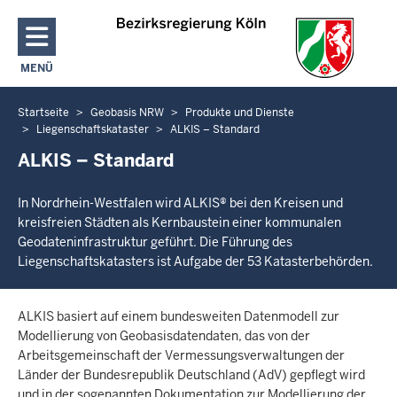
Direkt zum Inhalt
MENÜ
NAVIGATION AKTIVIEREN/DEAKTIVIEREN: HAUPTMENÜ
Startseite
Geobasis NRW
Produkte und Dienste
Sie
Liegenschaftskataster
ALKIS – Standard
befinden
ALKIS – Standard
sich
hier
In Nordrhein-Westfalen wird ALKIS® bei den Kreisen und
kreisfreien Städten als Kernbaustein einer kommunalen
Geodateninfrastruktur geführt. Die Führung des
Liegenschaftskatasters ist Aufgabe der 53 Katasterbehörden.
ALKIS basiert auf einem bundesweiten Datenmodell zur
Modellierung von Geobasisdatendaten, das von der
Arbeitsgemeinschaft der Vermessungsverwaltungen der
Länder der Bundesrepublik Deutschland (AdV) gepflegt wird
und in der sogenannten Dokumentation zur Modellierung der