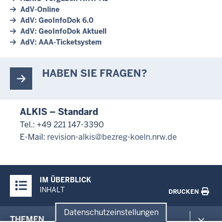
AdV-Online
AdV: GeoInfoDok 6.0
AdV: GeoInfoDok Aktuell
AdV: AAA-Ticketsystem
HABEN SIE FRAGEN?
ALKIS – Standard
Tel.: +49 221 147-3390
E-Mail:
revision-alkis@bezreg-koeln.nrw.de
Überblick:
IM ÜBERBLICK
Inhalte
INHALT
DRUCKEN
Datenschutzeinstellungen
Menü
THEMEN