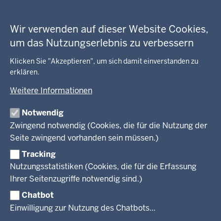
in
Datenschutzeinstellungen
der
Arbeitsschutz
GEOBASIS NRW
Fußzeile
Wir verwenden auf dieser Website Cookies,
Gesundheit und Soziales
um das Nutzungserlebnis zu verbessern
Kommunales, Planung, Bauen und Verkehr
Ausbildung und Karriere
BEHÖRDE UND GREMIEN
Ordnung und Sicherheit
Geodaten-Anwendungen
Klicken Sie "Akzeptieren", um sich damit einverstanden zu
Schule und Bildung
Neues
erklären.
Amtsblatt
KARRIERE UND VORMERKSTELLE
Umwelt und Natur
Open Data
Behördenleitung
Weitere Informationen
Wirtschaft und Kultur
Produkte und Dienste
Gremien
Ausbildung und duales Studium
PRESSE
TIM-online
Notwendig
Leitbild
Stellenangebote
Webdienste
Zwingend notwendig (Cookies, die für die Nutzung der
Personalvertretung
Stellenangebote Schule
Mediathek
Seite zwingend vorhanden sein müssen.)
VERFAHREN UND BEKANNTMACHUNGEN
Regierungsbezirk
Praktikum
Newsletter
Reisekostenstelle
Referendariate
Tracking
Pressekontakt
Bekanntmachungen
Veranstaltungen
Bewerbung
Nutzungsstatistiken (Cookies, die für die Erfassung
Pressemitteilungen
Legionellen
Facebook
Instagram
LinkedIn
Vormerkstelle NRW
Ihrer Seitenzugriffe notwendig sind.)
Publikationen
Luftreinhaltepläne
Chatbot
Verfahrensübersichten
© 2026 Bezirksregierung Köln
Einwilligung zur Nutzung des Chatbots...
Überwachung umweltrelevanter Anlagen
Fußzeile
Impressum
Datenschutzhinweise
Barrierefreiheit