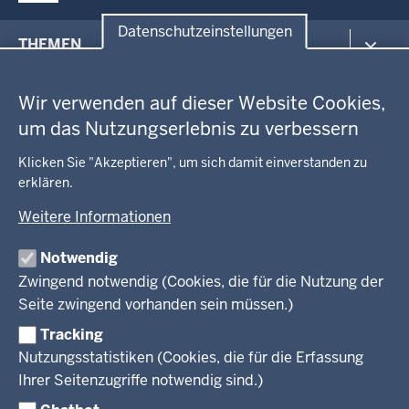
Datenschutzeinstellungen
Menü
THEMEN
in
Datenschutzeinstellungen
der
Arbeitsschutz
GEOBASIS NRW
Fußzeile
Wir verwenden auf dieser Website Cookies,
Gesundheit und Soziales
um das Nutzungserlebnis zu verbessern
Kommunales, Planung, Bauen und Verkehr
Ausbildung und Karriere
BEHÖRDE UND GREMIEN
Ordnung und Sicherheit
Geodaten-Anwendungen
Klicken Sie "Akzeptieren", um sich damit einverstanden zu
Schule und Bildung
Neues
erklären.
Amtsblatt
KARRIERE UND VORMERKSTELLE
Umwelt und Natur
Open Data
Behördenleitung
Weitere Informationen
Wirtschaft und Kultur
Produkte und Dienste
Gremien
Ausbildung und duales Studium
PRESSE
TIM-online
Notwendig
Leitbild
Stellenangebote
Webdienste
Zwingend notwendig (Cookies, die für die Nutzung der
Personalvertretung
Stellenangebote Schule
Mediathek
Seite zwingend vorhanden sein müssen.)
VERFAHREN UND BEKANNTMACHUNGEN
Regierungsbezirk
Praktikum
Newsletter
Reisekostenstelle
Referendariate
Tracking
Pressekontakt
Bekanntmachungen
Veranstaltungen
Bewerbung
Nutzungsstatistiken (Cookies, die für die Erfassung
Pressemitteilungen
Legionellen
Facebook
Instagram
LinkedIn
Vormerkstelle NRW
Ihrer Seitenzugriffe notwendig sind.)
Publikationen
Luftreinhaltepläne