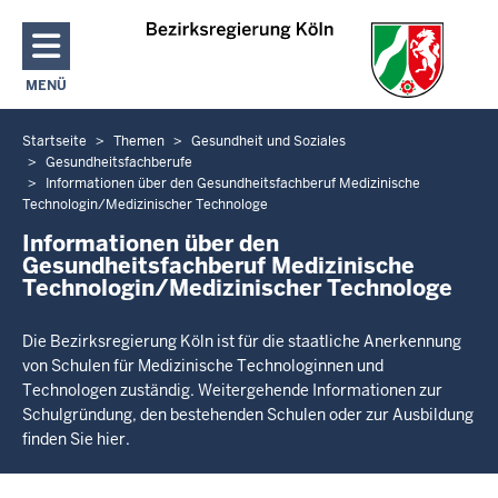
Direkt zum Inhalt
MENÜ
NAVIGATION AKTIVIEREN/DEAKTIVIEREN: HAUPTMENÜ
Startseite
Themen
Gesundheit und Soziales
Sie
Gesundheitsfachberufe
befinden
Informationen über den Gesundheitsfachberuf Medizinische
sich
Technologin/Medizinischer Technologe
hier
Informationen über den
Gesundheitsfachberuf Medizinische
Technologin/Medizinischer Technologe
Die Bezirksregierung Köln ist für die staatliche Anerkennung
von Schulen für Medizinische Technologinnen und
Technologen zuständig. Weitergehende Informationen zur
Schulgründung, den bestehenden Schulen oder zur Ausbildung
finden Sie hier.