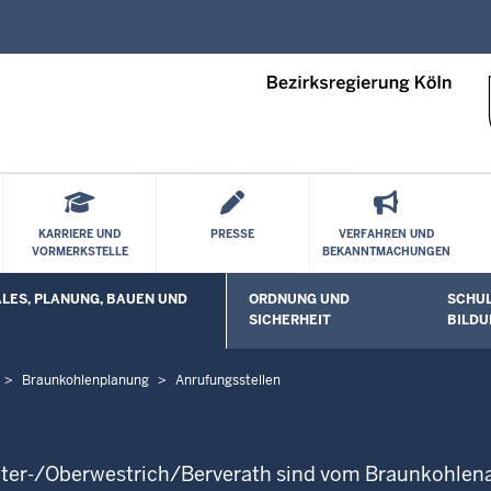
Direkt zum Inhalt
KARRIERE UND
PRESSE
VERFAHREN UND
VORMERKSTELLE
BEKANNTMACHUNGEN
ES, PLANUNG, BAUEN UND
ORDNUNG UND
SCHUL
 öffnen
Untermenü öffnen
Unterm
SICHERHEIT
BILDU
Braunkohlenplanung
Anrufungsstellen
er-/Oberwestrich/Berverath sind vom Braunkohlenau