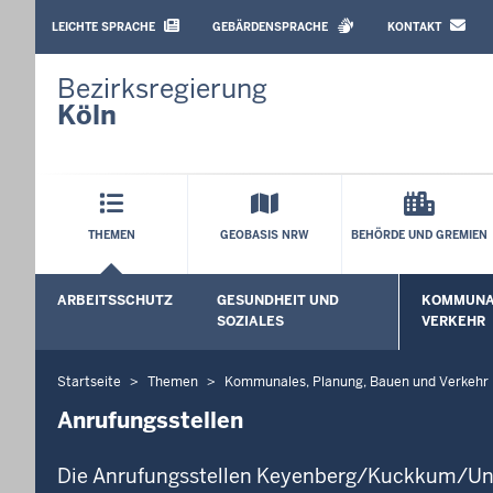
BARRIEREARME
SPRACHEN
LEICHTE SPRACHE
GEBÄRDENSPRACHE
KONTAKT
Bezirksregierung
Köln
Hauptmenü
THEMEN
GEOBASIS NRW
BEHÖRDE UND GREMIEN
Sekundärmenü
ARBEITSSCHUTZ
GESUNDHEIT UND
KOMMUNAL
Untermenü öffnen
Untermenü
SOZIALES
VERKEHR
Startseite
Themen
Kommunales, Planung, Bauen und Verkehr
Sie
befinden
Anrufungsstellen
sich
hier
Die Anrufungsstellen Keyenberg/Kuckkum/Unt