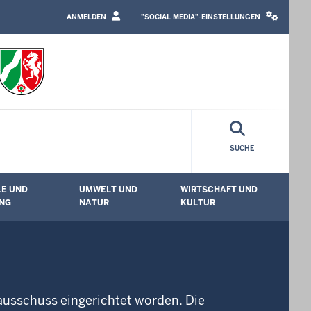
LOGIN
SOCIAL
/
MEDIA
ANMELDEN
"SOCIAL MEDIA"-EINSTELLUNGEN
PROFILE
SETTINGS
LINK
BLOCK
SUCHE
E UND
UMWELT UND
WIRTSCHAFT UND
enü öffnen
Untermenü öffnen
Untermenü öffnen
Unt
NG
NATUR
KULTUR
sschuss eingerichtet worden. Die