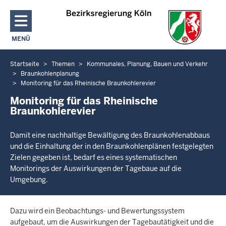
Direkt zum Inhalt
MENÜ
NAVIGATION AKTIVIEREN/DEAKTIVIEREN: HAUPTMENÜ
Startseite
Themen
Kommunales, Planung, Bauen und Verkehr
Sie
Braunkohlenplanung
befinden
Monitoring für das Rheinische Braunkohlerevier
sich
Monitoring für das Rheinische
hier
Braunkohlerevier
Damit eine nachhaltige Bewältigung des Braunkohlenabbaus
und die Einhaltung der in den Braunkohlenplänen festgelegten
Zielen gegeben ist, bedarf es eines systematischen
Monitorings der Auswirkungen der Tagebaue auf die
Umgebung.
Dazu wird ein Beobachtungs- und Bewertungssystem
aufgebaut, um die Auswirkungen der Tagebautätigkeit und die