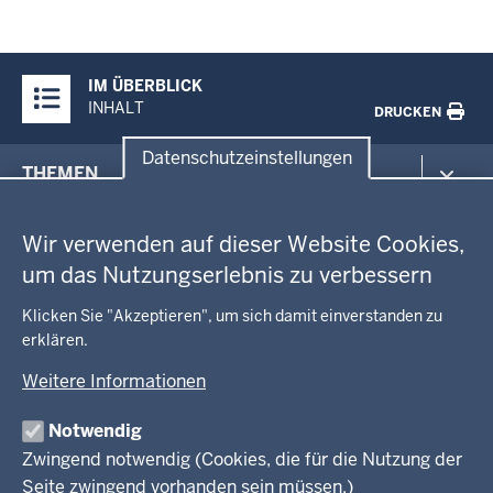
Überblick:
IM ÜBERBLICK
Inhalte
INHALT
DRUCKEN
Datenschutzeinstellungen
Menü
THEMEN
in
Datenschutzeinstellungen
der
Arbeitsschutz
GEOBASIS NRW
Fußzeile
Wir verwenden auf dieser Website Cookies,
Gesundheit und Soziales
um das Nutzungserlebnis zu verbessern
Kommunales, Planung, Bauen und Verkehr
Ausbildung und Karriere
BEHÖRDE UND GREMIEN
Ordnung und Sicherheit
Geodaten-Anwendungen
Klicken Sie "Akzeptieren", um sich damit einverstanden zu
Schule und Bildung
Neues
erklären.
Amtsblatt
KARRIERE UND VORMERKSTELLE
Umwelt und Natur
Open Data
Behördenleitung
Weitere Informationen
Wirtschaft und Kultur
Produkte und Dienste
Gremien
Ausbildung und duales Studium
PRESSE
TIM-online
Notwendig
Leitbild
Stellenangebote
Webdienste
Zwingend notwendig (Cookies, die für die Nutzung der
Personalvertretung
Stellenangebote Schule
Mediathek
Seite zwingend vorhanden sein müssen.)
VERFAHREN UND BEKANNTMACHUNGEN
Regierungsbezirk
Praktikum