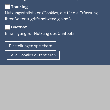
Newsletter
Reisekostenstelle
Referendariate
Tracking
Pressekontakt
Bekanntmachungen
Veranstaltungen
Bewerbung
Nutzungsstatistiken (Cookies, die für die Erfassung
Pressemitteilungen
Legionellen
Facebook
Instagram
LinkedIn
Vormerkstelle NRW
Ihrer Seitenzugriffe notwendig sind.)
Publikationen
Luftreinhaltepläne
Chatbot
Verfahrensübersichten
© 2026 Bezirksregierung Köln
Einwilligung zur Nutzung des Chatbots...
Überwachung umweltrelevanter Anlagen
Fußzeile
Impressum
Datenschutzhinweise
Barrierefreiheit
Organisationsplan
Lizenzbedingungen Geobasis NRW
Einstellungen speichern
Dokumente und Ressourcen
Kontakt
Kurzlink zu dieser Seite
Alle Cookies akzeptieren