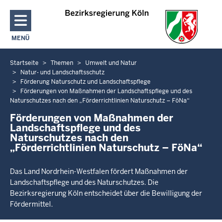
Direkt zum Inhalt
MENÜ
NAVIGATION AKTIVIEREN/DEAKTIVIEREN: HAUPTMENÜ
Startseite
Themen
Umwelt und Natur
Sie
Natur- und Landschaftsschutz
befinden
Förderung Naturschutz und Landschaftspflege
sich
Förderungen von Maßnahmen der Landschaftspflege und des
hier
Naturschutzes nach den „Förderrichtlinien Naturschutz – FöNa“
Förderungen von Maßnahmen der
Landschaftspflege und des
Naturschutzes nach den
„Förderrichtlinien Naturschutz – FöNa“
Das Land Nordrhein-Westfalen fördert Maßnahmen der
Landschaftspflege und des Naturschutzes. Die
Bezirksregierung Köln entscheidet über die Bewilligung der
Fördermittel.