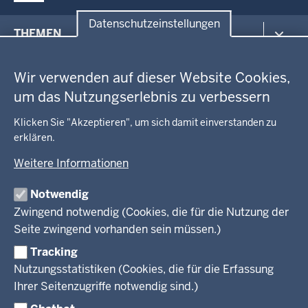
Datenschutzeinstellungen
Menü
THEMEN
in
Datenschutzeinstellungen
der
Arbeitsschutz
GEOBASIS NRW
Fußzeile
Wir verwenden auf dieser Website Cookies,
Gesundheit und Soziales
um das Nutzungserlebnis zu verbessern
Kommunales, Planung, Bauen und Verkehr
Ausbildung und Karriere
BEHÖRDE UND GREMIEN
Ordnung und Sicherheit
Geodaten-Anwendungen
Klicken Sie "Akzeptieren", um sich damit einverstanden zu
Schule und Bildung
erklären.
Neues
Amtsblatt
KARRIERE UND VORMERKSTELLE
Umwelt und Natur
Open Data
Behördenleitung
Weitere Informationen
Wirtschaft und Kultur
Produkte und Dienste
Gremien
Ausbildung und duales Studium
PRESSE
TIM-online
Notwendig
Leitbild
Stellenangebote
Webdienste
Zwingend notwendig (Cookies, die für die Nutzung der
Personalvertretung
Stellenangebote Schule
Mediathek
Seite zwingend vorhanden sein müssen.)
VERFAHREN UND BEKANNTMACHUNGEN
Regierungsbezirk
Praktikum
Newsletter
Reisekostenstelle
Referendariate
Tracking
Pressekontakt
Bekanntmachungen
Veranstaltungen
Bewerbung
Nutzungsstatistiken (Cookies, die für die Erfassung
Pressemitteilungen
Legionellen
Facebook
Instagram
LinkedIn
Vormerkstelle NRW
Ihrer Seitenzugriffe notwendig sind.)
Publikationen
Luftreinhaltepläne