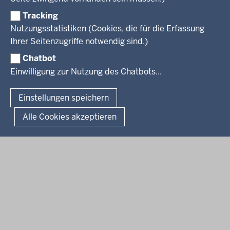
Praktikum
Newsletter
Reisekostenstelle
Referendariate
Tracking
Pressekontakt
Bekanntmachungen
Veranstaltungen
Bewerbung
Nutzungsstatistiken (Cookies, die für die Erfassung
Pressemitteilungen
Legionellen
Facebook
Instagram
LinkedIn
Vormerkstelle NRW
Ihrer Seitenzugriffe notwendig sind.)
Publikationen
Luftreinhaltepläne
Chatbot
Verfahrensübersichten
© 2026 Bezirksregierung Köln
Einwilligung zur Nutzung des Chatbots...
Überwachung umweltrelevanter Anlagen
Fußzeile
Impressum
Datenschutzhinweise
Barrierefreiheit
Organisationsplan
Lizenzbedingungen Geobasis NRW
Einstellungen speichern
Dokumente und Ressourcen
Kontakt
Kurzlink zu dieser Seite
Alle Cookies akzeptieren