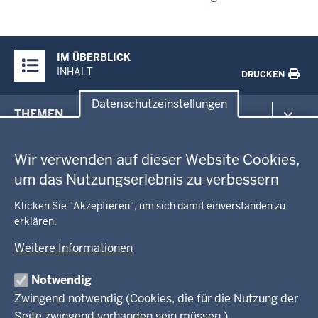
Überblick:
IM ÜBERBLICK
Inhalte
INHALT
DRUCKEN
Datenschutzeinstellungen
Menü
THEMEN
in
Datenschutzeinstellungen
der
Arbeitsschutz
GEOBASIS NRW
Fußzeile
Wir verwenden auf dieser Website Cookies,
Gesundheit und Soziales
um das Nutzungserlebnis zu verbessern
Kommunales, Planung, Bauen und Verkehr
Ausbildung und Karriere
BEHÖRDE UND GREMIEN
Ordnung und Sicherheit
Geodaten-Anwendungen
Klicken Sie "Akzeptieren", um sich damit einverstanden zu
Schule und Bildung
erklären.
Neues
Amtsblatt
KARRIERE UND VORMERKSTELLE
Umwelt und Natur
Open Data
Behördenleitung
Weitere Informationen
Wirtschaft und Kultur
Produkte und Dienste
Gremien
Ausbildung und duales Studium
PRESSE
TIM-online
Notwendig
Leitbild
Stellenangebote
Webdienste
Zwingend notwendig (Cookies, die für die Nutzung der
Personalvertretung
Stellenangebote Schule
Mediathek
Seite zwingend vorhanden sein müssen.)
VERFAHREN UND BEKANNTMACHUNGEN
Regierungsbezirk