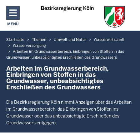
Direkt zum Inhalt
MENÜ
NAVIGATION AKTIVIEREN/DEAKTIVIEREN: HAUPTMENÜ
Startseite
Themen
Umwelt und Natur
Wasserwirtschaft
Sie
Wasserversorgung
befinden
Arbeiten im Grundwasserbereich, Einbringen von Stoffen in das
sich
Grundwasser, unbeabsichtigtes Erschließen des Grundwassers
hier
Arbeiten im Grundwasserbereich,
Einbringen von Stoffen in das
Grundwasser, unbeabsichtigtes
Erschließen des Grundwassers
Die Bezirksregierung Köln nimmt Anzeigen über das Arbeiten
im Grundwasserbereich, das Einbringen von Stoffen ins
Grundwasser oder das unbeabsichtigte Erschließen des
Grundwassers entgegen.