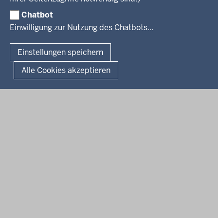
Publikationen
Luftreinhaltepläne
Chatbot
Verfahrensübersichten
© 2026 Bezirksregierung Köln
Einwilligung zur Nutzung des Chatbots...
Überwachung umweltrelevanter Anlagen
Fußzeile
Impressum
Datenschutzhinweise
Barrierefreiheit
Organisationsplan
Lizenzbedingungen Geobasis NRW
Einstellungen speichern
Dokumente und Ressourcen
Kontakt
Kurzlink zu dieser Seite
Alle Cookies akzeptieren