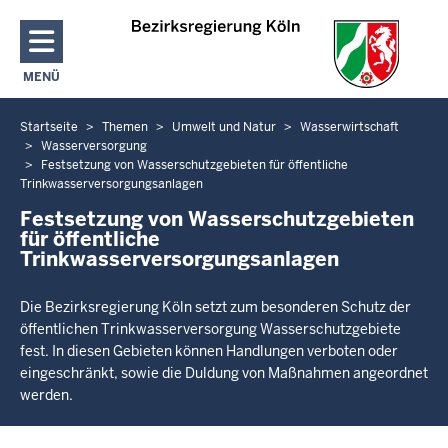
Direkt zum Inhalt
MENÜ
NAVIGATION AKTIVIEREN/DEAKTIVIEREN: HAUPTMENÜ
Startseite
Themen
Umwelt und Natur
Wasserwirtschaft
Sie
Wasserversorgung
befinden
Festsetzung von Wasserschutzgebieten für öffentliche
sich
Trinkwasserversorgungsanlagen
hier
Festsetzung von Wasserschutzgebieten
für öffentliche
Trinkwasserversorgungsanlagen
Die Bezirksregierung Köln setzt zum besonderen Schutz der
öffentlichen Trinkwasserversorgung Wasserschutzgebiete
fest. In diesen Gebieten können Handlungen verboten oder
eingeschränkt, sowie die Duldung von Maßnahmen angeordnet
werden.