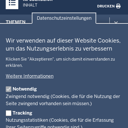
Inhalte
INHALT
DRUCKEN
Datenschutzeinstellungen
Menü
THEMEN
in
Datenschutzeinstellungen
der
Arbeitsschutz
GEOBASIS NRW
Fußzeile
Wir verwenden auf dieser Website Cookies,
Gesundheit und Soziales
um das Nutzungserlebnis zu verbessern
Kommunales, Planung, Bauen und Verkehr
Ausbildung und Karriere
BEHÖRDE UND GREMIEN
Ordnung und Sicherheit
Geodaten-Anwendungen
Klicken Sie "Akzeptieren", um sich damit einverstanden zu
Schule und Bildung
erklären.
Neues
Amtsblatt
KARRIERE UND VORMERKSTELLE
Umwelt und Natur
Open Data
Behördenleitung
Weitere Informationen
Wirtschaft und Kultur
Produkte und Dienste
Gremien
Ausbildung und duales Studium
PRESSE
TIM-online
Notwendig
Leitbild
Stellenangebote
Webdienste
Zwingend notwendig (Cookies, die für die Nutzung der
Personalvertretung
Stellenangebote Schule
Mediathek
Seite zwingend vorhanden sein müssen.)
VERFAHREN UND BEKANNTMACHUNGEN
Regierungsbezirk
Praktikum
Newsletter
Reisekostenstelle
Referendariate
Tracking
Pressekontakt
Bekanntmachungen
Veranstaltungen
Bewerbung
Nutzungsstatistiken (Cookies, die für die Erfassung
Pressemitteilungen
Legionellen
Facebook
Instagram
LinkedIn
Vormerkstelle NRW
Ihrer Seitenzugriffe notwendig sind.)