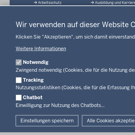
Arbeitsschutz
Ausbildung und Karrier
der
Datenschutzeinstellungen
Gesundheit und Soziales
Geodaten-Anwendung
Fußzeile
Kommunales, Planung,
Neues
Bauen und Verkehr
Wir verwenden auf dieser Website 
Open Data
Ordnung und Sicherheit
Produkte und Dienste
Klicken Sie "Akzeptieren", um sich damit einverstand
Schule und Bildung
TIM-online
Umwelt und Natur
Weitere Informationen
Webdienste
Wirtschaft und Kultur
Notwendig
Zwingend notwendig (Cookies, die für die Nutzung de
Tracking
Facebook
Instagram
LinkedIn
Nutzungsstatistiken (Cookies, die für die Erfassung Ih
Chatbot
© 2026 Bezirksregierung Köln
Einwilligung zur Nutzung des Chatbots...
Einstellungen speichern
Alle Cookies akzepti