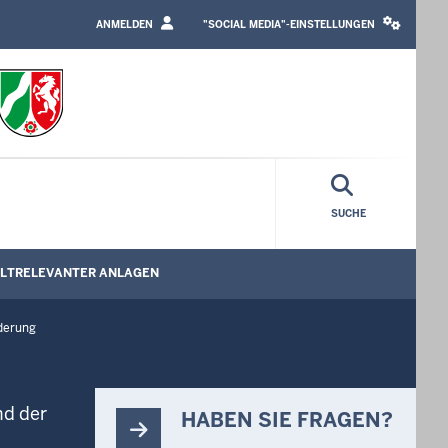
LOGIN
SOCIAL
/
MEDIA
ANMELDEN
"SOCIAL MEDIA"-EINSTELLUNGEN
PROFILE
SETTINGS
LINK
BLOCK
SUCHE
LTRELEVANTER ANLAGEN
ederung
nd der
HABEN SIE FRAGEN?