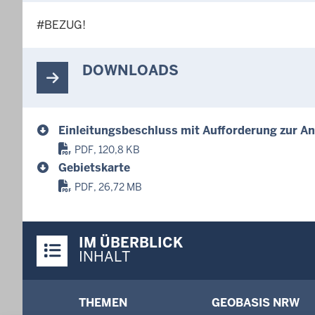
#BEZUG!
DOWNLOADS
Einleitungsbeschluss mit Aufforderung zur 
PDF, 120,8 KB
Gebietskarte
PDF, 26,72 MB
Überblick:
IM ÜBERBLICK
Inhalte
INHALT
Menü
THEMEN
GEOBASIS NRW
in