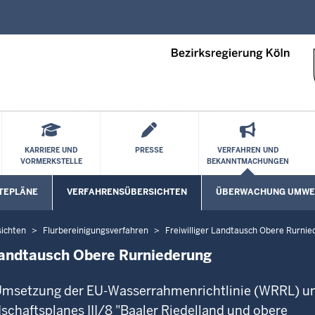
Direkt zum Inhalt
KARRIERE UND
PRESSE
VERFAHREN UND
VORMERKSTELLE
BEKANNTMACHUNGEN
TEPLÄNE
VERFAHRENSÜBERSICHTEN
ÜBERWACHUNG UMWE
Untermenü öffnen
ichten
Flurbereinigungsverfahren
Freiwilliger Landtausch Obere Rurni
 Landtausch Obere Rurniederung
r Umsetzung der EU-Wasserrahmenrichtlinie (WRRL) u
chaftsplanes III/8 "Baaler Riedelland und obere