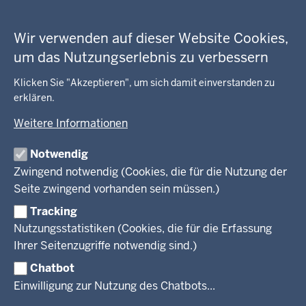
in
Datenschutzeinstellungen
der
Arbeitsschutz
GEOBASIS NRW
Fußzeile
Wir verwenden auf dieser Website Cookies,
Gesundheit und Soziales
um das Nutzungserlebnis zu verbessern
Kommunales, Planung, Bauen und Verkehr
Ausbildung und Karriere
BEHÖRDE UND GREMIEN
Ordnung und Sicherheit
Geodaten-Anwendungen
Klicken Sie "Akzeptieren", um sich damit einverstanden zu
Schule und Bildung
erklären.
Neues
Amtsblatt
KARRIERE UND VORMERKSTELLE
Umwelt und Natur
Open Data
Behördenleitung
Weitere Informationen
Wirtschaft und Kultur
Produkte und Dienste
Gremien
Ausbildung und duales Studium
PRESSE
TIM-online
Notwendig
Leitbild
Stellenangebote
Webdienste
Zwingend notwendig (Cookies, die für die Nutzung der
Personalvertretung
Stellenangebote Schule
Mediathek
Seite zwingend vorhanden sein müssen.)
VERFAHREN UND BEKANNTMACHUNGEN
Regierungsbezirk
Praktikum
Newsletter
Reisekostenstelle
Referendariate
Tracking
Pressekontakt
Bekanntmachungen
Veranstaltungen
Bewerbung
Nutzungsstatistiken (Cookies, die für die Erfassung
Pressemitteilungen
Legionellen
Facebook
Instagram
LinkedIn
Vormerkstelle NRW
Ihrer Seitenzugriffe notwendig sind.)
Publikationen
Luftreinhaltepläne
Chatbot
Verfahrensübersichten
© 2026 Bezirksregierung Köln
Einwilligung zur Nutzung des Chatbots...
Überwachung umweltrelevanter Anlagen
Fußzeile
Impressum
Datenschutzhinweise
Barrierefreiheit