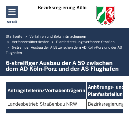
Direkt zum Inhalt
MENÜ
NAVIGATION AKTIVIEREN/DEAKTIVIEREN: HAUPTMENÜ
Startseite
Verfahren und Bekanntmachungen
Sie
Verfahrensübersichten
Planfeststellungsverfahren Straßen
befinden
6-streifiger Ausbau der A 59 zwischen dem AD Köln-Porz und der AS
sich
Flughafen
hier
6-streifiger Ausbau der A 59 zwischen
dem AD Köln-Porz und der AS Flughafen
Anhörungs- und
Antragstellerin/Vorhabenträgerin
Planfeststellung
Landesbetrieb Straßenbau NRW
Bezirksregierung K