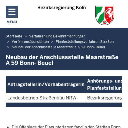
Direkt zum Inhalt
MENÜ
NAVIGATION AKTIVIEREN/DEAKTIVIEREN: HAUPTMENÜ
Startseite
Verfahren und Bekanntmachungen
Sie
Verfahrensübersichten
Planfeststellungsverfahren Straßen
befinden
Neubau der Anschlussstelle Maarstraße A 59 Bonn- Beuel
sich
Neubau der Anschlussstelle Maarstraße
hier
A 59 Bonn- Beuel
Anhörungs- und
Antragstellerin/Vorhabenträgerin
Planfeststellung
Landesbetrieb Straßenbau NRW
Bezirksregierung K
Die Offenlage der Planunterlagen fand in den Städten Bonn,