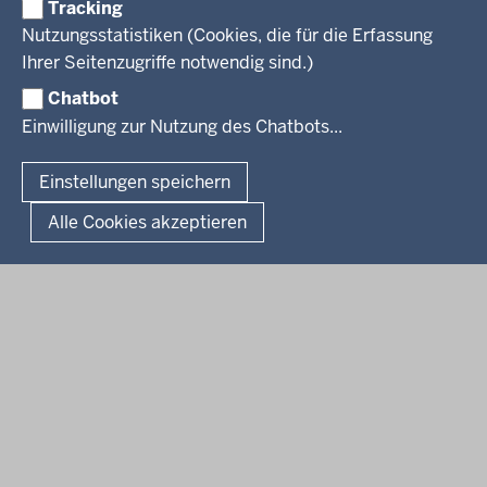
Referendariate
Tracking
Pressekontakt
Bekanntmachungen
Veranstaltungen
Bewerbung
Nutzungsstatistiken (Cookies, die für die Erfassung
Pressemitteilungen
Legionellen
Facebook
Instagram
LinkedIn
Vormerkstelle NRW
Ihrer Seitenzugriffe notwendig sind.)
Publikationen
Luftreinhaltepläne
Chatbot
Verfahrensübersichten
© 2026 Bezirksregierung Köln
Einwilligung zur Nutzung des Chatbots...
Überwachung umweltrelevanter Anlagen
Fußzeile
Impressum
Datenschutzhinweise
Barrierefreiheit
Organisationsplan
Lizenzbedingungen Geobasis NRW
Einstellungen speichern
Dokumente und Ressourcen
Kontakt
Kurzlink zu dieser Seite
Alle Cookies akzeptieren