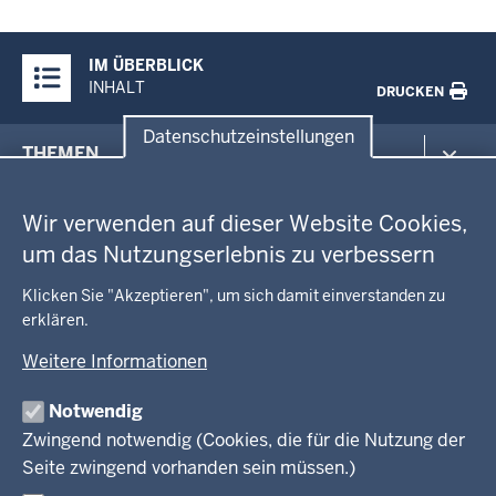
Überblick:
IM ÜBERBLICK
Inhalte
INHALT
DRUCKEN
Datenschutzeinstellungen
Menü
THEMEN
in
Datenschutzeinstellungen
der
Arbeitsschutz
GEOBASIS NRW
Fußzeile
Wir verwenden auf dieser Website Cookies,
Gesundheit und Soziales
um das Nutzungserlebnis zu verbessern
Kommunales, Planung, Bauen und Verkehr
Ausbildung und Karriere
BEHÖRDE UND GREMIEN
Ordnung und Sicherheit
Geodaten-Anwendungen
Klicken Sie "Akzeptieren", um sich damit einverstanden zu
Schule und Bildung
erklären.
Neues
Amtsblatt
KARRIERE UND VORMERKSTELLE
Umwelt und Natur
Open Data
Behördenleitung
Weitere Informationen
Wirtschaft und Kultur
Produkte und Dienste
Gremien
Ausbildung und duales Studium
PRESSE
TIM-online
Notwendig
Leitbild
Stellenangebote
Webdienste
Zwingend notwendig (Cookies, die für die Nutzung der
Personalvertretung
Stellenangebote Schule
Mediathek
Seite zwingend vorhanden sein müssen.)
VERFAHREN UND BEKANNTMACHUNGEN
Regierungsbezirk
Praktikum
Newsletter
Reisekostenstelle