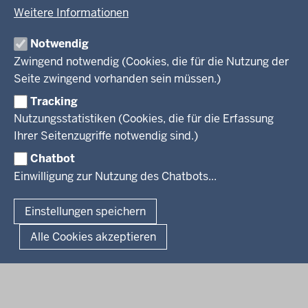
KARRIERE UND VORMERKSTELLE
Open Data
Behördenleitung
Weitere Informationen
Wirtschaft und Kultur
Produkte und Dienste
Gremien
Ausbildung und duales Studium
PRESSE
TIM-online
Notwendig
Leitbild
Stellenangebote
Webdienste
Zwingend notwendig (Cookies, die für die Nutzung der
Personalvertretung
Stellenangebote Schule
Mediathek
Seite zwingend vorhanden sein müssen.)
VERFAHREN UND BEKANNTMACHUNGEN
Regierungsbezirk
Praktikum
Newsletter
Reisekostenstelle
Referendariate
Tracking
Pressekontakt
Bekanntmachungen
Veranstaltungen
Bewerbung
Nutzungsstatistiken (Cookies, die für die Erfassung
Pressemitteilungen
Legionellen
Facebook
Instagram
LinkedIn
Vormerkstelle NRW
Ihrer Seitenzugriffe notwendig sind.)
Publikationen
Luftreinhaltepläne
Chatbot
Verfahrensübersichten
© 2026 Bezirksregierung Köln
Einwilligung zur Nutzung des Chatbots...
Überwachung umweltrelevanter Anlagen
Fußzeile
Impressum
Datenschutzhinweise
Barrierefreiheit
Organisationsplan
Lizenzbedingungen Geobasis NRW
Einstellungen speichern
Dokumente und Ressourcen
Kontakt
Kurzlink zu dieser Seite
Alle Cookies akzeptieren