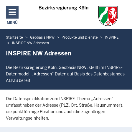
Direkt zum Inhalt
MENÜ
NAVIGATION AKTIVIEREN/DEAKTIVIEREN: HAUPTMENÜ
Startseite
Geobasis NRW
Produkte und Dienste
INSPIRE
Sie
INSPIRE NW Adressen
befinden
INSPIRE NW Adressen
sich
hier
Die Bezirksregierung Köln, Geobasis NRW, stellt im INSPIRE-
Datenmodell „Adressen“ Daten auf Basis des Datenbestandes
ALKIS bereit.
Die Datenspezifikation zum INSPIRE-Thema „Adressen“
umfasst neben der Adresse (PLZ, Ort, Straße, Hausnummer),
die punktförmige Position und auch die zugehörigen
Verwaltungseinheiten.