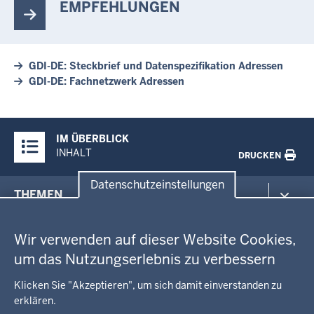
EMPFEHLUNGEN
GDI-DE: Steckbrief und Datenspezifikation Adressen
GDI-DE: Fachnetzwerk Adressen
Überblick:
IM ÜBERBLICK
Inhalte
INHALT
DRUCKEN
Datenschutzeinstellungen
Menü
THEMEN
in
Datenschutzeinstellungen
der
Arbeitsschutz
GEOBASIS NRW
Fußzeile
Wir verwenden auf dieser Website Cookies,
Gesundheit und Soziales
um das Nutzungserlebnis zu verbessern
Kommunales, Planung, Bauen und Verkehr
Ausbildung und Karriere
BEHÖRDE UND GREMIEN
Ordnung und Sicherheit
Geodaten-Anwendungen
Klicken Sie "Akzeptieren", um sich damit einverstanden zu
Schule und Bildung
Neues
erklären.
Amtsblatt
Umwelt und Natur