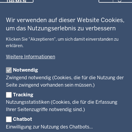
THEMEN
in
Datenschutzeinstellungen
der
Arbeitsschutz
GEOBASIS NRW
Fußzeile
Wir verwenden auf dieser Website Cookies,
Gesundheit und Soziales
um das Nutzungserlebnis zu verbessern
Kommunales, Planung, Bauen und Verkehr
Ausbildung und Karriere
BEHÖRDE UND GREMIEN
Ordnung und Sicherheit
Geodaten-Anwendungen
Klicken Sie "Akzeptieren", um sich damit einverstanden zu
Schule und Bildung
erklären.
Neues
Amtsblatt
KARRIERE UND VORMERKSTELLE
Umwelt und Natur
Open Data
Behördenleitung
Weitere Informationen
Wirtschaft und Kultur
Produkte und Dienste
Gremien
Ausbildung und duales Studium
PRESSE
TIM-online
Notwendig
Leitbild
Stellenangebote
Webdienste
Zwingend notwendig (Cookies, die für die Nutzung der
Personalvertretung
Stellenangebote Schule
Mediathek
Seite zwingend vorhanden sein müssen.)
VERFAHREN UND BEKANNTMACHUNGEN
Regierungsbezirk
Praktikum
Newsletter
Reisekostenstelle
Referendariate
Tracking
Pressekontakt
Bekanntmachungen
Veranstaltungen
Bewerbung
Nutzungsstatistiken (Cookies, die für die Erfassung
Pressemitteilungen
Legionellen
Facebook
Instagram
LinkedIn
Vormerkstelle NRW
Ihrer Seitenzugriffe notwendig sind.)
Publikationen
Luftreinhaltepläne
Chatbot
Verfahrensübersichten
© 2026 Bezirksregierung Köln
Einwilligung zur Nutzung des Chatbots...
Überwachung umweltrelevanter Anlagen