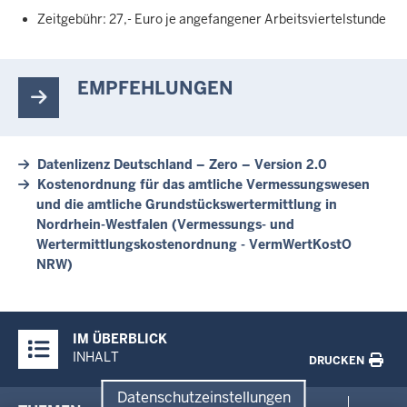
Zeitgebühr: 27,- Euro je angefangener Arbeitsviertelstunde
EMPFEHLUNGEN
Datenlizenz Deutschland – Zero – Version 2.0
Kostenordnung für das amtliche Vermessungswesen
und die amtliche Grundstückswertermittlung in
Nordrhein-Westfalen (Vermessungs- und
Wertermittlungskostenordnung - VermWertKostO
NRW)
Überblick:
IM ÜBERBLICK
Inhalte
INHALT
DRUCKEN
Datenschutzeinstellungen
Menü