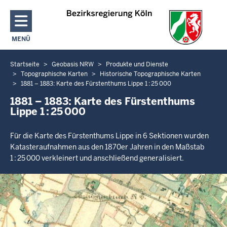
Direkt zum Inhalt
MENÜ
NAVIGATION AKTIVIEREN/DEAKTIVIEREN: HAUPTMENÜ
Startseite
Geobasis NRW
Produkte und Dienste
Sie
Topographische Karten
Historische Topographische Karten
befinden
1881 – 1883: Karte des Fürstenthums Lippe 1 : 25 000
sich
1881 – 1883: Karte des Fürstenthums
hier
Lippe 1 : 25 000
Für die Karte des Fürstenthums Lippe in 6 Sektionen wurden
Katasteraufnahmen aus den 1870er Jahren in den Maßstab
1 : 25 000 verkleinert und anschließend generalisiert.